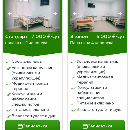
Стандарт
7 000 ₽/сут
Эконом
5 000 ₽/сут
палата на 2 человека
Палата на 4 человека
Сбор анализов
Установка капельниц
(очищающие и
Установка капельниц
укрепляющие)
(очищающие и
Медикаментозная
укрепляющие)
терапия
Медикаментозная
Консультации и
терапия
наблюдение
Консультации и
специалистов
наблюдение
Питание включено
специалистов
Питание включено
В палате туалет и душ
В палате туалет и душ
Записаться
Записаться