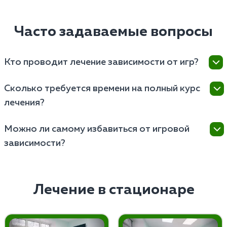
Часто задаваемые вопросы
Кто проводит лечение зависимости от игр?
Лечат проводят наркологи и психотерапевты,
Сколько требуется времени на полный курс
имеющие опыт работы с различными формами
лечения?
поведенческих зависимостей.
Длительность полного курса лечения зависит от
Можно ли самому избавиться от игровой
индивидуальных особенностей пациента, но
зависимости?
обычно составляет от нескольких недель до
нескольких месяцев.
Самостоятельно избавиться от игромании
невозможно, поскольку это серьезное заболевание,
требующее профессионального медицинского
Лечение в стационаре
подхода и комплексного лечения.