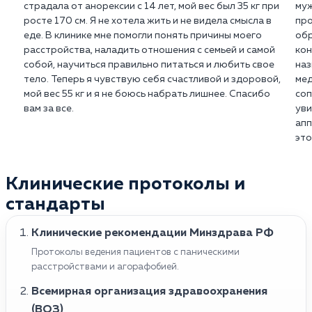
страдала от анорексии с 14 лет, мой вес был 35 кг при
муж
росте 170 см. Я не хотела жить и не видела смысла в
про
еде. В клинике мне помогли понять причины моего
обр
расстройства, наладить отношения с семьей и самой
кон
собой, научиться правильно питаться и любить свое
наз
тело. Теперь я чувствую себя счастливой и здоровой,
мед
мой вес 55 кг и я не боюсь набрать лишнее. Спасибо
соп
вам за все.
уви
апп
это
Клинические протоколы и
стандарты
Клинические рекомендации Минздрава РФ
Протоколы ведения пациентов с паническими
расстройствами и агорафобией.
Всемирная организация здравоохранения
(ВОЗ)