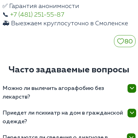
✅ Гарантия анонимности
📞
+7 (481) 251-55-87
🚑 Выезжаем круглосуточно в Смоленске
80
Часто задаваемые вопросы
Можно ли вылечить агорафобию без
лекарств?
При тяжелой форме расстройства психотерапия
Приедет ли психиатр на дом в гражданской
без медикаментов не дает клинического результата.
одежде?
Нервная система истощена, уровень тревоги
запределен. Антидепрессанты создают стабильную
Да. Наши специалисты выезжают по адресам в
физиологическую базу для успешной работы с
Передаются ли сведения о диагнозе в