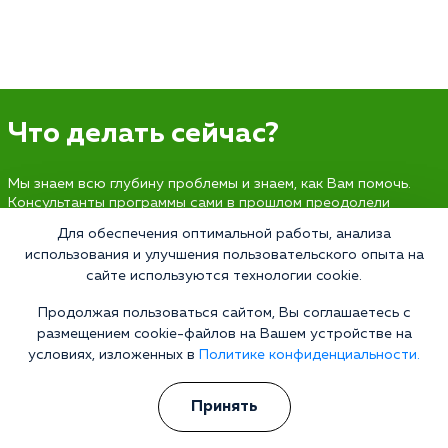
Что делать сейчас?
Мы знаем всю глубину проблемы и знаем, как Вам помочь.
Консультанты программы сами в прошлом преодолели
зависимость и знают изнутри все стороны болезни.
Для обеспечения оптимальной работы, анализа
Свяжитесь с нами и получите профессиональную
использования и улучшения пользовательского опыта на
консультацию бесплатно и анонимно.
сайте используются технологии cookie.
Получить консультацию
Продолжая пользоваться сайтом, Вы соглашаетесь с
размещением cookie-файлов на Вашем устройстве на
условиях, изложенных в
Политике конфиденциальности.
Наркология 24/7
Принять
Наркологическая клиника