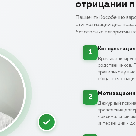
отрицании 
Пациенты (особенно взро
стигматизации диагноза 
безопасные алгоритмы кл
Консультация
1
Врач анализирует
родственников. П
правильному выс
общаться с пацие
Мотивационн
2
Дежурный психиа
проведения дове
максимальный ак
интервенции - до