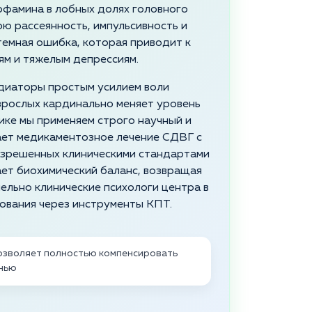
офамина в лобных долях головного
ою рассеянность, импульсивность и
темная ошибка, которая приводит к
ям и тяжелым депрессиям.
диаторы простым усилием воли
зрослых кардинально меняет уровень
ике мы применяем строго научный и
ает медикаментозное лечение СДВГ с
азрешенных клиническими стандартами
ет биохимический баланс, возвращая
ельно клинические психологи центра в
ования через инструменты КПТ.
озволяет полностью компенсировать
знью