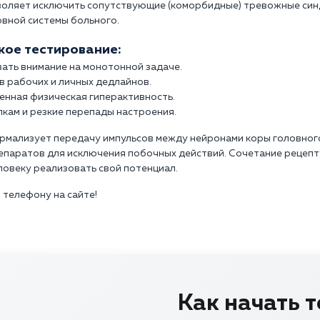
зволяет исключить сопутствующие (коморбидные) тревожные син
рвной системы больного.
кое тестирование:
ать внимание на монотонной задаче.
в рабочих и личных дедлайнов.
енная физическая гиперактивность.
кам и резкие перепады настроения.
мализует передачу импульсов между нейронами коры головного 
аратов для исключения побочных действий. Сочетание рецепту
ловеку реализовать свой потенциал.
 телефону на сайте!
Как начать 