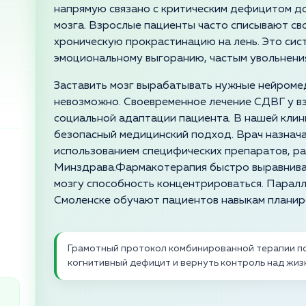
напрямую связано с критическим дефицитом д
мозга. Взрослые пациенты часто списывают св
хроническую прокрастинацию на лень. Это сис
эмоциональному выгоранию, частым увольнени
Заставить мозг вырабатывать нужные нейроме
невозможно. Своевременное лечение СДВГ у в
социальной адаптации пациента. В нашей клин
безопасный медицинский подход. Врач назнач
использованием специфических препаратов, р
Минздрава.Фармакотерапия быстро выравнива
мозгу способность концентрироваться. Паралл
Смоленске обучают пациентов навыкам планир
Грамотный протокол комбинированной терапии п
когнитивный дефицит и вернуть контроль над жи