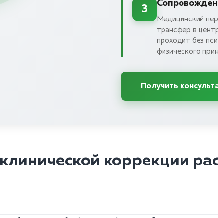
Сопровождени
3
Медицинский пер
трансфер в цент
проходит без пси
физического при
Получить консульт
клинической коррекции ра