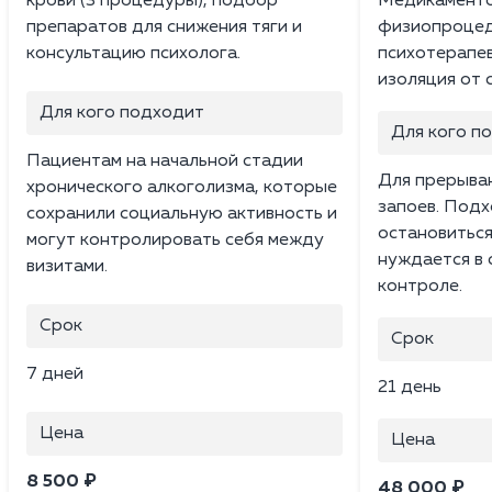
крови (3 процедуры), подбор
Медикаменто
препаратов для снижения тяги и
физиопроцед
консультацию психолога.
психотерапев
изоляция от 
Для кого подходит
Для кого п
Пациентам на начальной стадии
Для прерыван
хронического алкоголизма, которые
запоев. Подх
сохранили социальную активность и
остановиться
могут контролировать себя между
нуждается в
визитами.
контроле.
Срок
Срок
7 дней
21 день
Цена
Цена
8 500 ₽
48 000 ₽