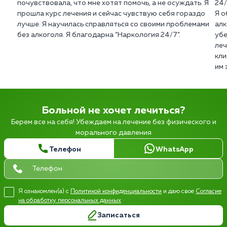
почувствовала, что мне хотят помочь, а не осуждать. Я
24/
прошла курс лечения и сейчас чувствую себя гораздо
Я о
лучше. Я научилась справляться со своими проблемами
алк
без алкоголя. Я благодарна “Наркология 24/7”.
убе
леч
кли
им 
Больной не хочет лечиться?
Берем все на себя! Убеждаем на лечение без физического и
морального давления
Телефон
WhatsApp
Я ознакомлен(а) с
Политикой конфиденциальности
и даю свое
Согласие
на обработку персональных данных
Записаться