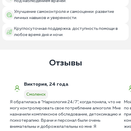
под наблюдением врачей.
Улучшение самоконтроля и самооценки: развитие
личных навыков и уверенности.
Круглосуточная поддержка: доступность помощи в
любое время дня и ночи.
Отзывы
Виктория, 24 года
Смоленск
Я обратилась в “Наркология 24/7”, когда поняла, что не
Мой
могу контролировать свое потребление алкоголя. Мне
по 
назначили комплексное обследование, детоксикацию и
при
психотерапию. Врачи и персонал были очень
кон
внимательны и доброжелательны ко мне. Я
жиз