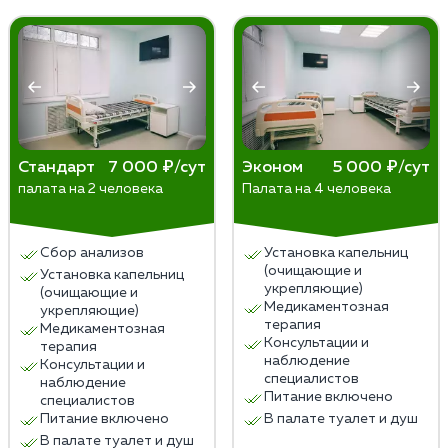
психологическую поддержку, реабилитацию и
изменение образа жизни. Раннее обращение
специалистов увеличивает шансы на успешное
выздоровление.
Стандарт
7 000 ₽/сут
Эконом
5 000 ₽/сут
палата на 2 человека
Палата на 4 человека
Сбор анализов
Установка капельниц
(очищающие и
Установка капельниц
укрепляющие)
(очищающие и
Медикаментозная
укрепляющие)
терапия
Медикаментозная
Консультации и
терапия
наблюдение
Консультации и
специалистов
наблюдение
Питание включено
специалистов
Питание включено
В палате туалет и душ
В палате туалет и душ