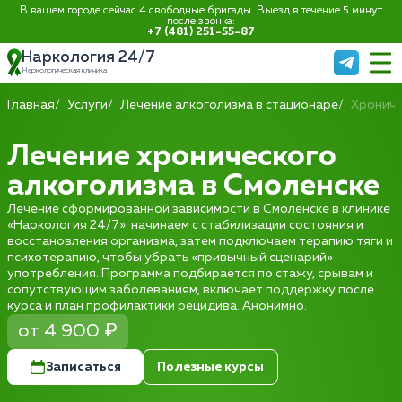
В вашем городе сейчас 4 свободные бригады. Выезд в течение 5 минут
после звонка:
+7 (481) 251-55-87
Наркология 24/7
Наркологическая клиника
Главная
Услуги
Лечение алкоголизма в стационаре
Хрониче
Лечение хронического
алкоголизма в Смоленске
Лечение сформированной зависимости в Смоленске в клинике
«Наркология 24/7»: начинаем с стабилизации состояния и
восстановления организма, затем подключаем терапию тяги и
психотерапию, чтобы убрать «привычный сценарий»
употребления. Программа подбирается по стажу, срывам и
сопутствующим заболеваниям, включает поддержку после
курса и план профилактики рецидива. Анонимно.
от 4 900 ₽
Записаться
Полезные курсы