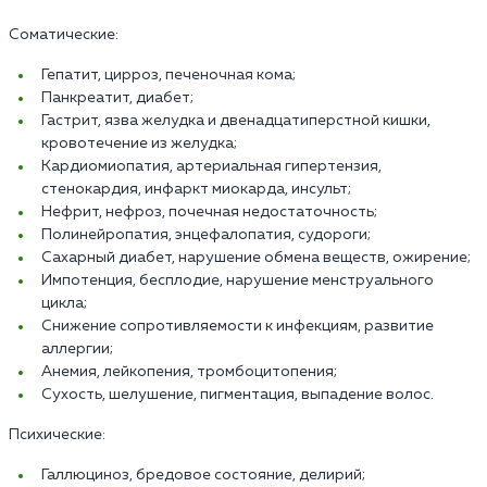
Соматические:
Гепатит, цирроз, печеночная кома;
Панкреатит, диабет;
Гастрит, язва желудка и двенадцатиперстной кишки,
кровотечение из желудка;
Кардиомиопатия, артериальная гипертензия,
стенокардия, инфаркт миокарда, инсульт;
Нефрит, нефроз, почечная недостаточность;
Полинейропатия, энцефалопатия, судороги;
Сахарный диабет, нарушение обмена веществ, ожирение;
Импотенция, бесплодие, нарушение менструального
цикла;
Снижение сопротивляемости к инфекциям, развитие
аллергии;
Анемия, лейкопения, тромбоцитопения;
Сухость, шелушение, пигментация, выпадение волос.
Психические:
Галлюциноз, бредовое состояние, делирий;