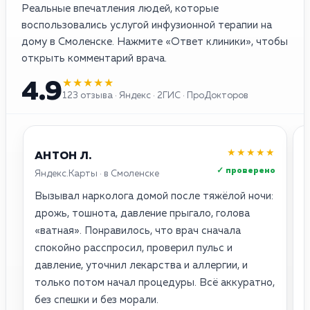
Реальные впечатления людей, которые
воспользовались услугой инфузионной терапии на
дому в Смоленске. Нажмите «Ответ клиники», чтобы
открыть комментарий врача.
★★★★★
4.9
123 отзыва · Яндекс · 2ГИС · ПроДокторов
★★★★★
АНТОН Л.
✓ проверено
Яндекс.Карты · в Смоленске
2
Вызывал нарколога домой после тяжёлой ночи:
О
дрожь, тошнота, давление прыгало, голова
о
«ватная». Понравилось, что врач сначала
с
спокойно расспросил, проверил пульс и
п
давление, уточнил лекарства и аллергии, и
н
только потом начал процедуры. Всё аккуратно,
с
без спешки и без морали.
у