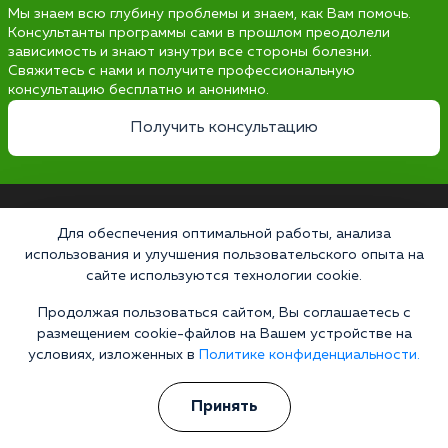
Мы знаем всю глубину проблемы и знаем, как Вам помочь.
Консультанты программы сами в прошлом преодолели
зависимость и знают изнутри все стороны болезни.
Свяжитесь с нами и получите профессиональную
консультацию бесплатно и анонимно.
Получить консультацию
Наркология 24/7
Для обеспечения оптимальной работы, анализа
использования и улучшения пользовательского опыта на
Наркологическая клиника
сайте используются технологии cookie.
Цены
Продолжая пользоваться сайтом, Вы соглашаетесь с
О клинике
размещением cookie-файлов на Вашем устройстве на
условиях, изложенных в
Политике конфиденциальности.
Лицензии
Условия проживания
Принять
Работаем по стандартам