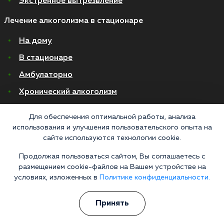
Экстренное вытрезвление
Лечение алкоголизма в стационаре
На дому
В стационаре
Амбулаторно
Хронический алкоголизм
Женский алкоголизм
Для обеспечения оптимальной работы, анализа
Пивной алкоголизм
использования и улучшения пользовательского опыта на
сайте используются технологии cookie.
© 2026 Все права защищены
Продолжая пользоваться сайтом, Вы соглашаетесь с
Политика конфиденциальности
размещением cookie-файлов на Вашем устройстве на
Согласие на обработку персональных данных
условиях, изложенных в
Политике конфиденциальности.
Медицинские услуги оказываются ООО "М-Трезвость", по лицензии
Принять
ЛО-50-01-012801 от 27.08.2021 по адресу: 127083, Московская область, г.
Москва, улица 8 Марта, 1с12, подъезд 1