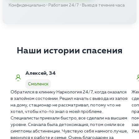
Конфиденциально • Работаем 24/7 • Выезд в течение часа
Наши истории спасения
Алексей, 34
Смоленск
Обратился в клинику Наркология 24/7, когда оказался
Жен
в запойном состоянии. Решил начать с вывода из запоя
сде
на дому, стационар не рассматривал, потому что не
соп
хотел, чтобы кто-то знал о моей проблеме.
пра
Специалисты приехали быстро, все сделали на высшем
пом
уровне. Сначала была детоксикация, потом сняли все
зав
симптомы абстиненции. Чувствую себя намного лучше,
Уже
вернулся к работе и семье. Очень благодарен за