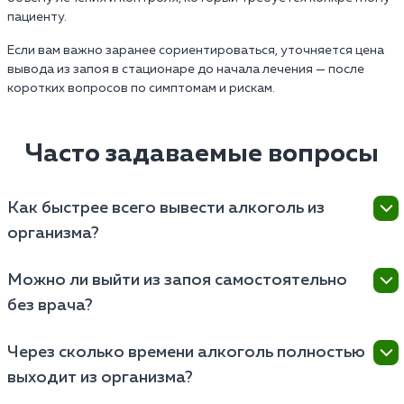
пациенту.
Если вам важно заранее сориентироваться, уточняется цена
вывода из запоя в стационаре до начала лечения — после
коротких вопросов по симптомам и рискам.
Часто задаваемые вопросы
Как быстрее всего вывести алкоголь из
организма?
Самый быстрый способ очистить кровь от
Можно ли выйти из запоя самостоятельно
этилового спирта и токсинов — это инфузионная
без врача?
терапия (капельница). В домашних условиях
ускорить процесс помогут:
Самостоятельный выход возможен, если запой
Через сколько времени алкоголь полностью
длился не более 2–3 дней и у человека нет
Обильное питье (минеральная вода, морсы).
выходит из организма?
хронических заболеваний. В этом случае нужно:
Прием сорбентов (активированный уголь,