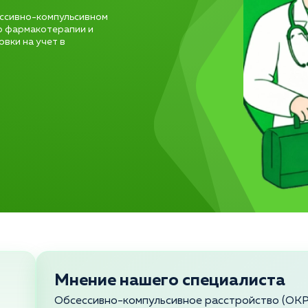
ессивно-компульсивном
р фармакотерапии и
вки на учет в
Мнение нашего специалиста
Обсессивно-компульсивное расстройство (ОКР