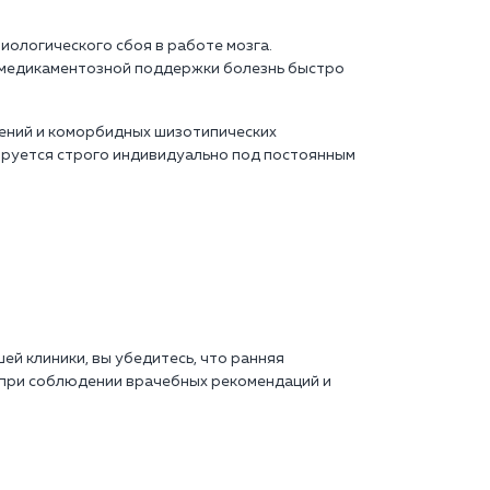
иологического сбоя в работе мозга.
 медикаментозной поддержки болезнь быстро
ений и коморбидных шизотипических
труется строго индивидуально под постоянным
ей клиники, вы убедитесь, что ранняя
при соблюдении врачебных рекомендаций и