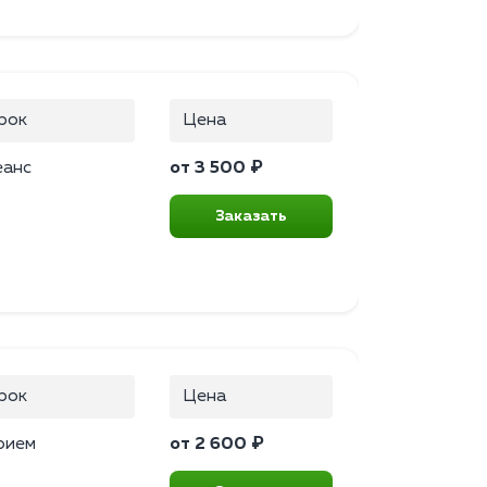
рок
Цена
еанс
от 3 500 ₽
Заказать
рок
Цена
рием
от 2 600 ₽