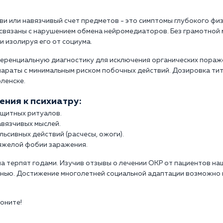
ви или навязчивый счет предметов - это симптомы глубокого физ
 связаны с нарушением обмена нейромедиаторов. Без грамотной
и изолируя его от социума.
еренциальную диагностику для исключения органических пораж
араты с минимальным риском побочных действий. Дозировка ти
ленске.
ния к психиатру:
ащитных ритуалов.
авязчивых мыслей.
ьсивных действий (расчесы, ожоги).
яжелой фобии заражения.
а терпят годами. Изучив отзывы о лечении ОКР от пациентов наш
нью. Достижение многолетней социальной адаптации возможно 
воните!