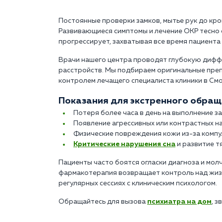
Постоянные проверки замков, мытье рук до кро
Развивающиеся симптомы и лечение ОКР тесно
прогрессирует, захватывая все время пациента 
Врачи нашего центра проводят глубокую дифф
расстройств. Мы подбираем оригинальные преп
контролем лечащего специалиста клиники в Смо
Показания для экстренного обраще
Потеря более часа в день на выполнение з
Появление агрессивных или контрастных н
Физические повреждения кожи из-за компул
Критические нарушения сна
и развитие т
Пациенты часто боятся огласки диагноза и молч
фармакотерапия возвращает контроль над жиз
регулярных сессиях с клиническим психологом.
Обращайтесь для вызова
психиатра на дом
, з