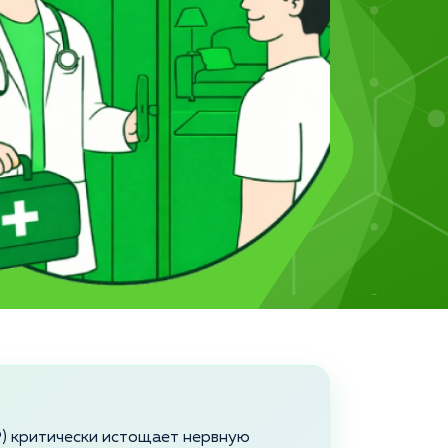
) критически истощает нервную