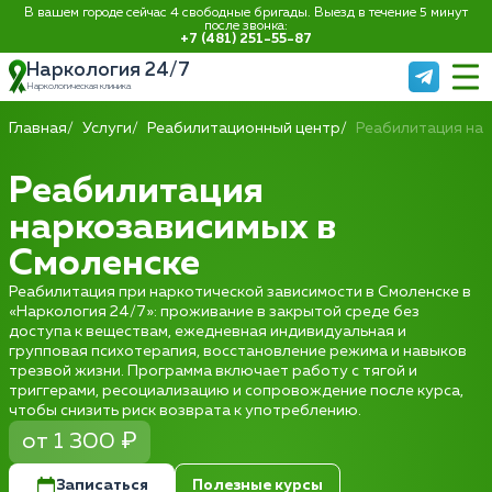
В вашем городе сейчас 4 свободные бригады. Выезд в течение 5 минут
после звонка:
+7 (481) 251-55-87
Наркология 24/7
Наркологическая клиника
Главная
Услуги
Реабилитационный центр
Реабилитация на
Реабилитация
наркозависимых в
Смоленске
Реабилитация при наркотической зависимости в Смоленске в
«Наркология 24/7»: проживание в закрытой среде без
доступа к веществам, ежедневная индивидуальная и
групповая психотерапия, восстановление режима и навыков
трезвой жизни. Программа включает работу с тягой и
триггерами, ресоциализацию и сопровождение после курса,
чтобы снизить риск возврата к употреблению.
от 1 300 ₽
Записаться
Полезные курсы