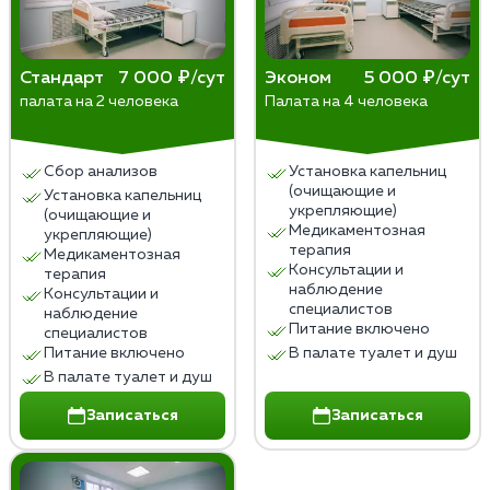
Стандарт
7 000 ₽/сут
Эконом
5 000 ₽/сут
палата на 2 человека
Палата на 4 человека
Сбор анализов
Установка капельниц
(очищающие и
Установка капельниц
укрепляющие)
(очищающие и
Медикаментозная
укрепляющие)
терапия
Медикаментозная
Консультации и
терапия
наблюдение
Консультации и
специалистов
наблюдение
Питание включено
специалистов
Питание включено
В палате туалет и душ
В палате туалет и душ
Записаться
Записаться