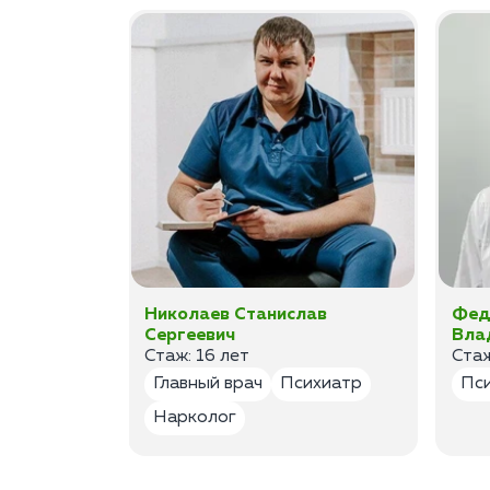
ан
Николаев Станислав
Фед
Сергеевич
Вла
Стаж: 16 лет
Стаж
лог
Главный врач
Психиатр
Пс
Нарколог