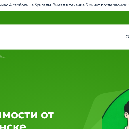
йчас 4 свободные бригады. Выезд в течение 5 минут после звонка:
О
йса
мости от
нске