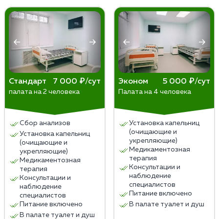
вмешательство. Ни в коем случае не пытайтесь
выбирается после консультации с наркологом.
предпринять какие-либо меры самостоятельно.
Единственное, что допустимо сделать — поместить
человека в хорошо проветриваемое помещение и
обеспечить ему полный покой до приезда бригады
наркологов.
Стандарт
7 000 ₽/сут
Эконом
5 000 ₽/сут
палата на 2 человека
Палата на 4 человека
Сбор анализов
Установка капельниц
(очищающие и
Установка капельниц
укрепляющие)
(очищающие и
Медикаментозная
укрепляющие)
терапия
Медикаментозная
Консультации и
терапия
наблюдение
Консультации и
специалистов
наблюдение
Питание включено
специалистов
Питание включено
В палате туалет и душ
В палате туалет и душ