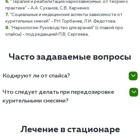
"Терапия и реабилитация наркозависимых: от теории к
практике" - А.А. Суханов, С.В. Харченко.
"Социальные и медицинские аспекты зависимости от
курительных смесей" - Р.Н. Горбачев, Л.И. Федотова.
"Наркология: Руководство для врачей" (с главой про
спайсы) - под редакцией П.В. Сергеева.
Часто задаваемые вопросы
Кодируют ли от спайса?
Кодирование может быть одним из методов
Что следует делать при передозировке
лечения, но его эффективность зависит от
курительными смесями?
индивидуальных особенностей пациента и
характера зависимости. В целом, если пациент
При подозрении на передозировку необходимо
чувствует, что может сорваться, ему предлагают
вызвать скорую медицинскую помощь, поскольку
лекарственное (Вивитрол, Налтрексон) или
состояние пациента может быстро ухудшиться, и
Лечение в стационаре
психотерапевтическое (Довженко, гипноз)
требуется профессиональное медицинское
кодирование. Форма запретительной терапии