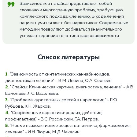
Зависимость от спайса представляет собой
сложную и многогранную проблему, требующую
комплексного подхода к лечению. В ходе лечения
пациент учится жить без наркотиков. Современные
методики позволяют добиваться значительного
успеха в терапии этого типа наркозависимости.
Список литературы
"Зависимость от синтетических каннабиноидов:
диагностика и лечение" - В.М. Левина, О.А. Сергеев.
"Спайсы: Клиническая картина, диагностика, лечение" - А.В.
Ермолаев, Л.С. Васильева.
"Проблема курительных смесей в наркологии" - Г.Ю.
Рубцова, К.Н. Жарков.
"Современные наркотики: анализ, действие,
профилактика" - В.С. Российский, Г.А. Петров.
"Новые психоактивные вещества: клиника, фармакология,
лечение" - И.Н. Тюрин, М.Д. Чекалин.