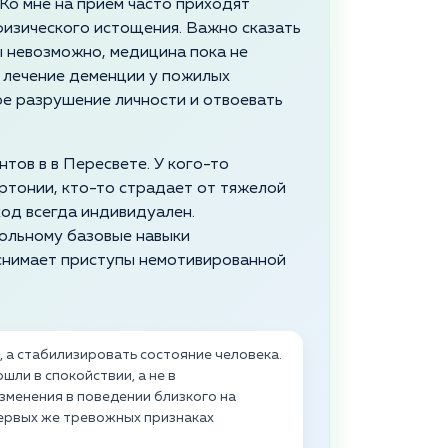
 Ко мне на прием часто приходят
физического истощения. Важно сказать
 невозможно, медицина пока не
 лечение деменции у пожилых
е разрушение личности и отвоевать
тов в в Пересвете. У кого-то
ртонии, кто-то страдает от тяжелой
од всегда индивидуален.
ольному базовые навыки
 снимает приступы немотивированной
, а стабилизировать состояние человека.
ли в спокойствии, а не в
зменения в поведении близкого на
первых же тревожных признаках