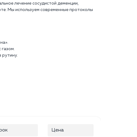
льное лечение сосудистой деменции,
рте. Мы используем современные протоколы
на».
 газом.
 рутину.
рок
Цена