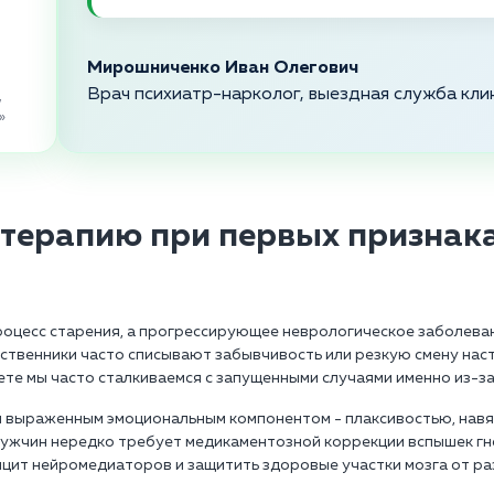
Мирошниченко Иван Олегович
Врач психиатр-нарколог, выездная служба кли
,
»
 терапию при первых признака
процесс старения, а прогрессирующее неврологическое заболева
дственники часто списывают забывчивость или резкую смену нас
ете мы часто сталкиваемся с запущенными случаями именно из-за
я выраженным эмоциональным компонентом - плаксивостью, нав
 мужчин нередко требует медикаментозной коррекции вспышек гн
ицит нейромедиаторов и защитить здоровые участки мозга от р