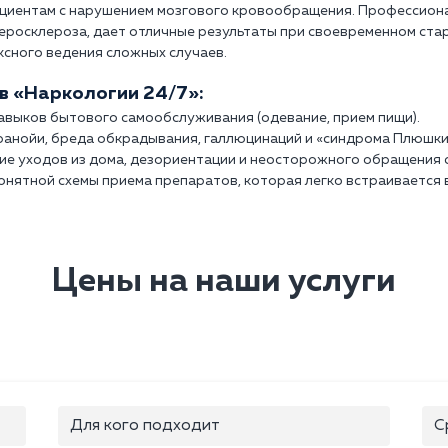
ациентам с нарушением мозгового кровообращения. Профессиона
еросклероза, дает отличные результаты при своевременном ста
ксного ведения сложных случаев.
в «Наркологии 24/7»:
авыков бытового самообслуживания (одевание, прием пищи).
ранойи, бреда обкрадывания, галлюцинаций и «синдрома Плюшки
ие уходов из дома, дезориентации и неосторожного обращения с
онятной схемы приема препаратов, которая легко встраивается в
Цены на наши услуги
Для кого подходит
С