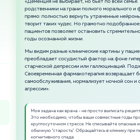
«Деменция не выбирает, но бьет по всей семье.
родственники на грани полного морального и 
прямо: полностью вернуть утраченные нейроны
творит таких чудес. Но грамотно подобранное
пациентов позволяет остановить стремительно
годы осознанной жизни.
Мы видим разные клинические картины у пациен
преобладает сосудистый фактор на фоне гипе
старческой депрессии или галлюцинаций. Подх
Своевременная фармакотерапия возвращает б
самообслуживания, нормализует ночной сон и
агрессии».
Моя задача как врача - не просто выписать рецепт
Это необходимо, чтобы ваши совместные годы прош
круглосуточном стрессе. Не списывайте опасные и
обычную "старость". Обращайтесь в клинику при 
когнитивного спада