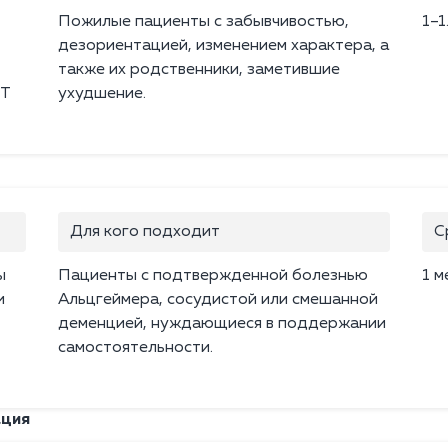
Пожилые пациенты с забывчивостью,
1–1
дезориентацией, изменением характера, а
также их родственники, заметившие
РТ
ухудшение.
Для кого подходит
С
ы
Пациенты с подтвержденной болезнью
1 м
и
Альцгеймера, сосудистой или смешанной
деменцией, нуждающиеся в поддержании
самостоятельности.
ация