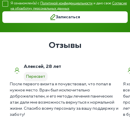
Я ознакомлен(а) с
Политикой конфиденциальности
и даю свое
Согласие
на обработку персональных данных
Записаться
Отзывы
Алексей, 28 лет
Пересвет
После первого визита я почувствовал, что попал в
Я х
нужное место. Врач был исключительно
все
доброжелателен, и его методы лечения панических
был
атак дали мне возможность вернуться к нормальной
про
жизни. Спасибо всему персоналу за вашу поддержку и
лег
заботу!
в б