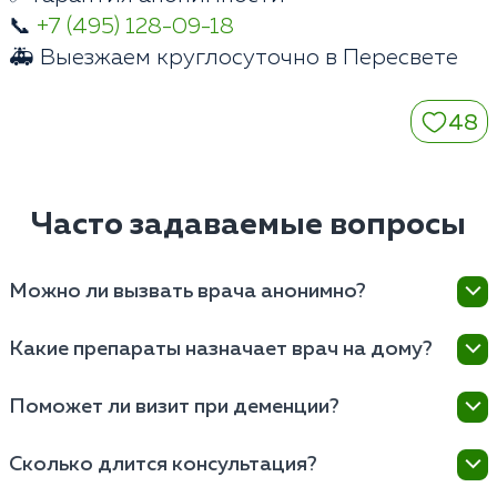
📞
+7 (495) 128-09-18
🚑 Выезжаем круглосуточно в Пересвете
48
Часто задаваемые вопросы
Можно ли вызвать врача анонимно?
Да, наша клиника в Пересвете гарантирует полную
Какие препараты назначает врач на дому?
конфиденциальность визита. Мы не ставим
пациентов на психиатрический учет и не передаем
Специалист подбирает современные
Поможет ли визит при деменции?
данные в госорганы.
антидепрессанты, нейролептики или
транквилизаторы. Все официальные рецепты
Безусловно. Психиатр для пожилых на дом - это
Сколько длится консультация?
выписываются на месте после осмотра.
золотой стандарт при нарушениях памяти или