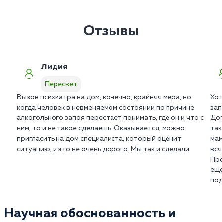
бреде. Мы подберем щадящую поддерживающую
В среднем домашний визит занимает от 60 до 90
терапию в в Пересвете.
минут. Врачу необходимо осмотреть пациента и
дать подробные инструкции родственникам по
Отзывы
уходу.
Лидия
Пересвет
Вызов психиатра на дом, конечно, крайняя мера, но
Хот
когда человек в невменяемом состоянии по причине
зап
алкогольного запоя перестает понимать, где он и что с
Дог
ним, то и не такое сделаешь. Оказывается, можно
так
пригласить на дом специалиста, который оценит
мам
ситуацию, и это не очень дорого. Мы так и сделали.
вся
Пре
еще
под
Научная обоснованность и