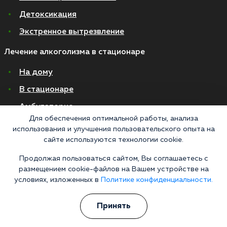
Детоксикация
Экстренное вытрезвление
Лечение алкоголизма в стационаре
На дому
В стационаре
Амбулаторно
Для обеспечения оптимальной работы, анализа
Хронический алкоголизм
использования и улучшения пользовательского опыта на
сайте используются технологии cookie.
Женский алкоголизм
Пивной алкоголизм
Продолжая пользоваться сайтом, Вы соглашаетесь с
размещением cookie-файлов на Вашем устройстве на
условиях, изложенных в
Политике конфиденциальности.
© 2026 Все права защищены
Политика конфиденциальности
Согласие на обработку персональных данных
Принять