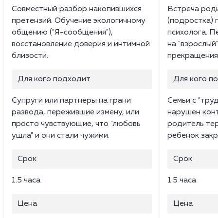
Совместный разбор накопившихся
Встреча роди
претензий. Обучение экологичному
(подростка) 
общению ("Я-сообщения"),
психолога. П
восстановление доверия и интимной
на "взрослый
близости.
прекращения 
Для кого подходит
Для кого п
Супруги или партнеры на грани
Семьи с "тру
развода, пережившие измену, или
нарушен конт
просто чувствующие, что "любовь
родитель тер
ушла" и они стали чужими.
ребенок закр
Срок
Срок
1.5 часа
1.5 часа
Цена
Цена