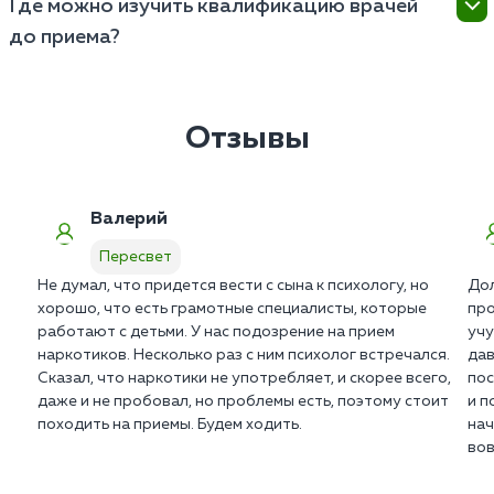
Где можно изучить квалификацию врачей
строго конфиденциально. Внешние запросы от
до приема?
ПНД или МВД отклоняются на основании
федерального закона о врачебной тайне.
Реальные отзывы о семейном психологе и копии
государственных лицензий размещены в профилях
врачей. Вся документация клиники в Пересвете
Отзывы
находится в открытом доступе на сайте.
Валерий
Пересвет
Не думал, что придется вести с сына к психологу, но
Дол
хорошо, что есть грамотные специалисты, которые
про
работают с детьми. У нас подозрение на прием
учу
наркотиков. Несколько раз с ним психолог встречался.
дав
Сказал, что наркотики не употребляет, и скорее всего,
пос
даже и не пробовал, но проблемы есть, поэтому стоит
и п
походить на приемы. Будем ходить.
нач
вов