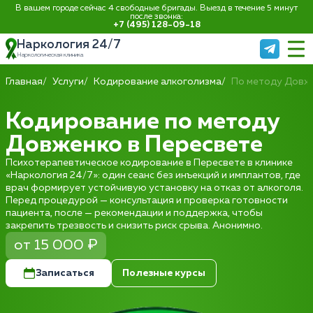
В вашем городе сейчас 4 свободные бригады. Выезд в течение 5 минут
после звонка:
+7 (495) 128-09-18
Наркология 24/7
Наркологическая клиника
Главная
Услуги
Кодирование алкоголизма
По методу Довж
Кодирование по методу
Довженко в Пересвете
Психотерапевтическое кодирование в Пересвете в клинике
«Наркология 24/7»: один сеанс без инъекций и имплантов, где
врач формирует устойчивую установку на отказ от алкоголя.
Перед процедурой — консультация и проверка готовности
пациента, после — рекомендации и поддержка, чтобы
закрепить трезвость и снизить риск срыва. Анонимно.
от 15 000 ₽
Записаться
Полезные курсы