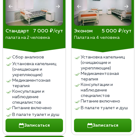
нарушения правил подготовки и
послекодировочного периода, низкой мотивации к
лечению или сильного стресса. Отрицательные
последствия проявляются в виде психических
Стандарт
7 000 ₽/сут
Эконом
5 000 ₽/сут
расстройств (депрессия, тревога, бессонница,
палата на 2 человека
Палата на 4 человека
галлюцинации), соматических осложнений
(гипертония, аритмия, гастрит, язва), суицидальных
тенденций или смерти от передозировки алкоголя.
Сбор анализов
Установка капельниц
(очищающие и
Установка капельниц
укрепляющие)
(очищающие и
Медикаментозная
укрепляющие)
терапия
Медикаментозная
Консультации и
терапия
наблюдение
Консультации и
специалистов
наблюдение
Питание включено
специалистов
Питание включено
В палате туалет и душ
В палате туалет и душ
Записаться
Записаться