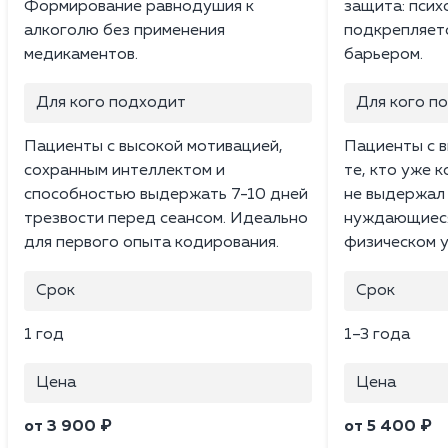
Формирование равнодушия к
защита: псих
алкоголю без применения
подкрепляет
медикаментов.
барьером.
Для кого подходит
Для кого п
Пациенты с высокой мотивацией,
Пациенты с в
сохранным интеллектом и
те, кто уже 
способностью выдержать 7-10 дней
не выдержал 
трезвости перед сеансом. Идеально
нуждающиеся 
для первого опыта кодирования.
физическом у
Срок
Срок
1 год
1–3 года
Цена
Цена
от 3 900 ₽
от 5 400 ₽