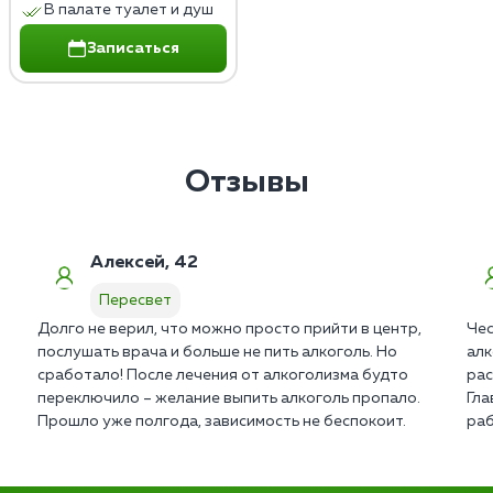
В палате туалет и душ
Записаться
Отзывы
Алексей, 42
Пересвет
Долго не верил, что можно просто прийти в центр,
Чес
послушать врача и больше не пить алкоголь. Но
алк
сработало! После лечения от алкоголизма будто
рас
переключило – желание выпить алкоголь пропало.
Гла
Прошло уже полгода, зависимость не беспокоит.
раб