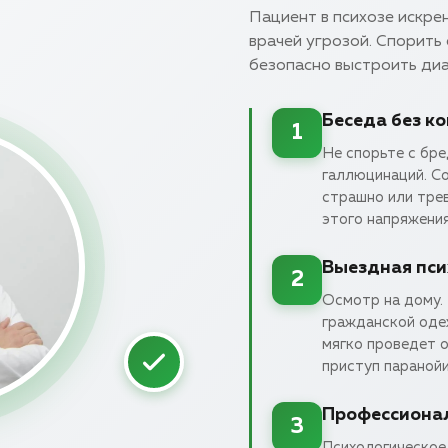
Пациент в психозе искрен
врачей угрозой. Спорить 
безопасно выстроить ди
Беседа без к
1
Не спорьте с бр
галлюцинаций. Со
страшно или тре
этого напряжения
Выездная пси
2
Осмотр на дому. 
гражданской оде
мягко проведет о
приступ паранойи
Профессиона
3
Психологическое