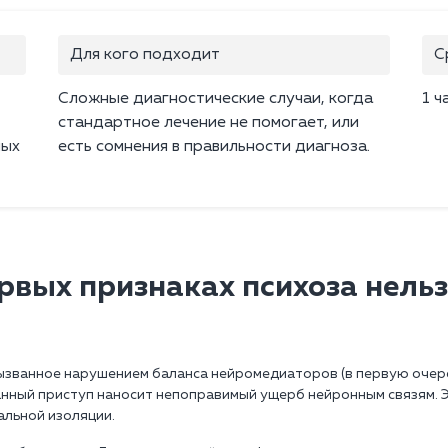
Для кого подходит
С
Сложные диагностические случаи, когда
1 ч
стандартное лечение не помогает, или
ных
есть сомнения в правильности диагноза.
рвых признаках психоза нельз
ызванное нарушением баланса нейромедиаторов (в первую очеред
нный приступ наносит непоправимый ущерб нейронным связям. 
альной изоляции.