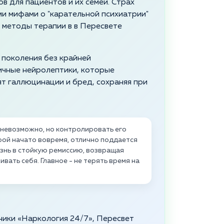
в для пациентов и их семей. Страх
и мифами о "карательной психиатрии"
е методы терапии в в Пересвете
 поколения без крайней
ичные нейролептики, которые
т галлюцинации и бред, сохраняя при
 невозможно, но контролировать его
рой начато вовремя, отлично поддается
нь в стойкую ремиссию, возвращая
вать себя. Главное - не терять время на
ники «Наркология 24/7», Пересвет