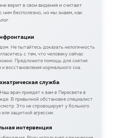
не верит в свои видения и считает
с ним бесполезно, но мы знаем, как
алог
онфронтации
едом. Не пытайтесь доказать нелогичность
гласитесь с тем, что человеку сейчас
вожно. Предложите помощь для снятия
 и восстановления нормального сна.
хиатрическая служба
Наш врач приедет к вам в Пересвете в
жде. В привычной обстановке специалист
смотр. Это не спровоцирует у больного
 или защитной агрессии.
льная интервенция
 убеждение. Врач использует клинические