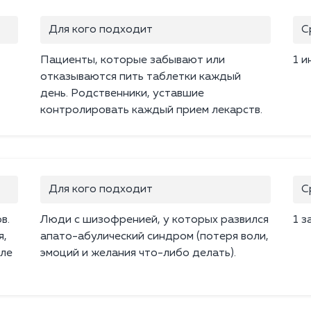
Для кого подходит
С
Пациенты, которые забывают или
1 и
отказываются пить таблетки каждый
день. Родственники, уставшие
контролировать каждый прием лекарств.
Для кого подходит
С
в.
Люди с шизофренией, у которых развился
1 з
я,
апато-абулический синдром (потеря воли,
сле
эмоций и желания что-либо делать).