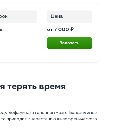
рок
Цена
ас
от 7 000 ₽
Заказать
я терять время
ь, дофамина) в головном мозге. Болезнь имеет
Это приводит к нарастанию шизофренического