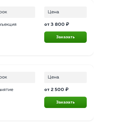
рок
Цена
нъекция
от 3 800 ₽
Заказать
рок
Цена
анятие
от 2 500 ₽
Заказать