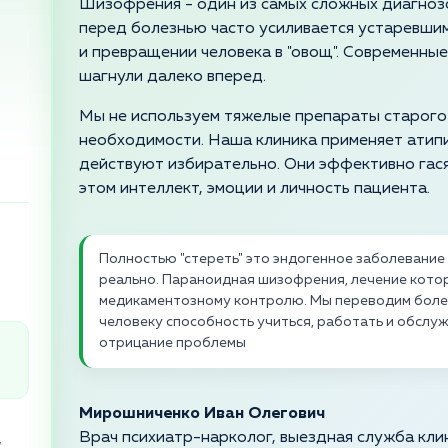
Шизофрения - один из самых сложных диагнозо
перед болезнью часто усиливается устаревшим
и превращении человека в "овощ". Современны
шагнули далеко вперед.
Мы не используем тяжелые препараты старого
необходимости. Наша клиника применяет атип
действуют избирательно. Они эффективно гася
этом интеллект, эмоции и личность пациента.
Полностью "стереть" это эндогенное заболевание
реально. Параноидная шизофрения, лечение кото
медикаментозному контролю. Мы переводим болез
человеку способность учиться, работать и обслужи
отрицание проблемы
Мирошниченко Иван Олегович
Врач психиатр-нарколог, выездная служба кли
,