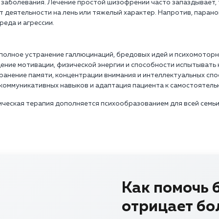
заболевания. Лечение простой шизофрении часто запаздывает, т
т деятельности на лень или тяжелый характер. Напротив, паран
реда и агрессии.
полное устранение галлюцинаций, бредовых идей и психомотор
ение мотивации, физической энергии и способности испытывать 
ранение памяти, концентрации внимания и интеллектуальных спо
коммуникативных навыков и адаптация пациента к самостоятель
ическая терапия дополняется психообразованием для всей сем
Как помочь б
отрицает бо