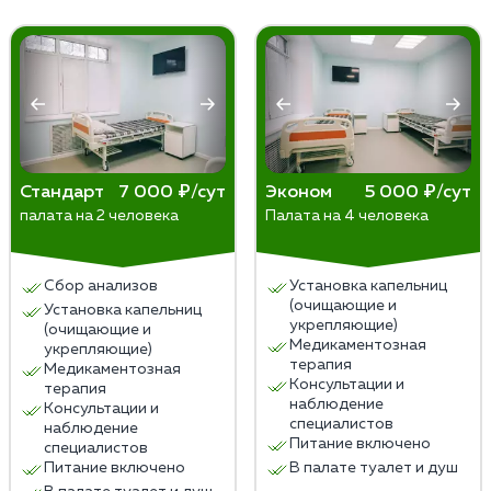
нарушением сна и усталостью. Заболевание имеет
некоторые формы заболевания плохо
более серьезные последствия для здоровья, может
поддаются терапии и требуют большего
привести к ухудшению физического и психического
времени для достижения значимых улучшений.
благополучия и повышает риск самоубийства.
Индивидуальные особенности пациента —
некоторым людям потребуется больше
времени, чтобы заметить улучшения в своем
состоянии.
Как правило, ощутимые результаты начинают
Стандарт
7 000 ₽/сут
Эконом
5 000 ₽/сут
палата на 2 человека
Палата на 4 человека
появляться в течение нескольких недель после
начала терапии. Однако, для полного
восстановления может потребоваться
Сбор анализов
Установка капельниц
продолжительное время — от нескольких
(очищающие и
Установка капельниц
месяцев до года и более.
укрепляющие)
(очищающие и
Медикаментозная
укрепляющие)
терапия
Медикаментозная
Консультации и
терапия
наблюдение
Консультации и
специалистов
наблюдение
Питание включено
специалистов
Питание включено
В палате туалет и душ