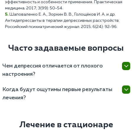
эффективность и особенности применения. Практическая
медицина. 2017; 3(99): 50-54.
Шаповаленко Е. А., Зоркин В. В., Голощёков И. А. и др.
Антидепрессанты в терапии депрессивных расстройств.
Российский психиатрический журнал. 2015; 6(24): 92-96.
Часто задаваемые вопросы
Чем депрессия отличается от плохого
настроения?
Депрессия характеризуется продолжительностью
Когда будут ощутимы первые результаты
симптомов (более двух недель), более интенсивным
лечения?
и устойчивым нарушением настроения. Она может
существенно затруднить выполнение привычных
Срок достижения первых результатов зависит от
задач, работу, социальное взаимодействие и
нескольких факторов.
личные отношения. Депрессия часто выражена
Лечение в стационаре
потерей аппетита или избыточным приемом пищи,
Тип и тяжесть депрессивного расстройства –