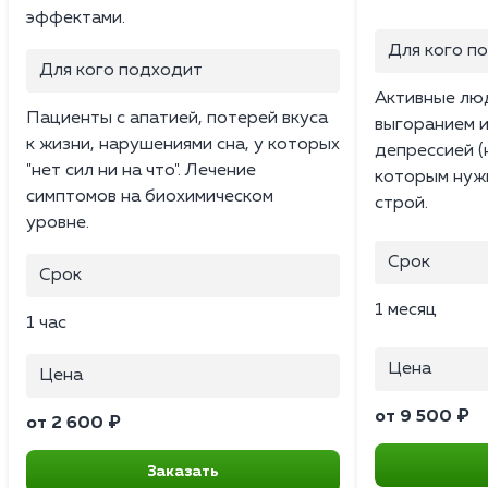
эффектами.
Для кого п
Для кого подходит
Активные люд
Пациенты с апатией, потерей вкуса
выгоранием 
к жизни, нарушениями сна, у которых
депрессией (
"нет сил ни на что". Лечение
которым нужн
симптомов на биохимическом
строй.
уровне.
Срок
Срок
1 месяц
1 час
Цена
Цена
от 9 500 ₽
от 2 600 ₽
Заказать