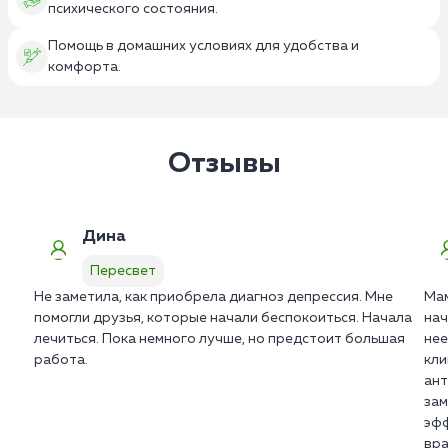
психического состояния.
Помощь в домашних условиях для удобства и
комфорта.
Отзывы
Дина
Пересвет
Не заметила, как приобрела диагноз депрессия. Мне
Мам
помогли друзья, которые начали беспокоиться. Начала
нач
лечиться. Пока немного лучше, но предстоит большая
нее
работа.
кли
ант
зам
эфф
вра