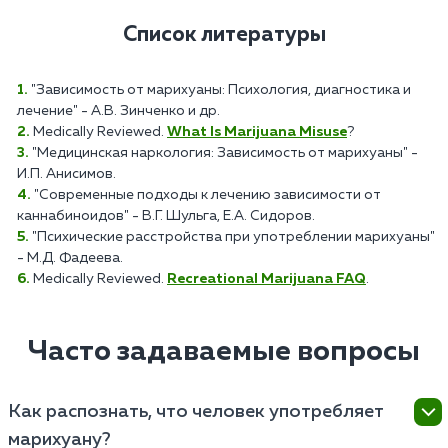
Список литературы
"Зависимость от марихуаны: Психология, диагностика и
лечение" - А.В. Зинченко и др.
Medically Reviewed.
What Is Marijuana Misuse
?
"Медицинская наркология: Зависимость от марихуаны" -
И.П. Анисимов.
"Современные подходы к лечению зависимости от
каннабиноидов" - В.Г. Шульга, Е.А. Сидоров.
"Психические расстройства при употреблении марихуаны"
- М.Д. Фадеева.
Medically Reviewed.
Recreational Marijuana FAQ
.
Часто задаваемые вопросы
Как распознать, что человек употребляет
марихуану?