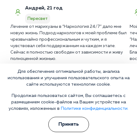
Андрей, 21 год
Пересвет
Лечение от марихуаны в “Наркология 24/7” дало мне
Мой
новую жизнь. Подход наркологов к моей проблеме был
теч
чрезвычайно профессиональным и чутким, и я
“На
чувствовал себя поддержанным на каждом этапе.
леч
Сейчас я полностью свободен от зависимости и живу
Бла
полноценной жизнью.
вос
Для обеспечения оптимальной работы, анализа
использования и улучшения пользовательского опыта на
сайте используются технологии cookie.
Больной не хочет лечиться?
Продолжая пользоваться сайтом, Вы соглашаетесь с
Берем все на себя! Убеждаем на лечение без физического и
размещением cookie-файлов на Вашем устройстве на
морального давления
условиях, изложенных в
Политике конфиденциальности.
Телефон
WhatsApp
Принять