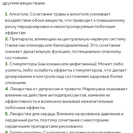
другими веществами.
Алкоголь: Сочетание травы и алкоголя усиливает
воздействие обоих веществ, что приводит к повышенному
риску передозировки и неконтролируемым побочным
эффектам.
Препараты, влияющие на центральную нервную систему
(такие как опиоиды или бензодиазепины): Это сочетание
снижает дыхательную функцию, потенциально опасному
состоянию.
Стимуляторы (как кокаин или амфетамины): Может либо
усилить, либо ослабить эффекты стимуляторов, что делает
дозирование и контроль над состоянием здоровья более
сложными.
Лекарства от депрессии и тревоги: Марихуана оказывает
влияние на действие антидепрессантов, изменяя их
эффективность и возможно вызывая нежелательные
побочные эффекты.
Лекарства для сердца: Влияние на кровяное давление и
сердечный ритм, поэтому сочетание с некоторыми
сердечными препаратами рискованно.
Галлюциногены: Сочетание с другими психоактивными