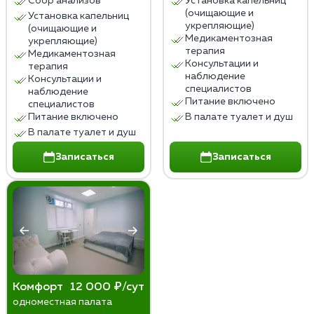
Сбор анализов
Установка капельниц
(очищающие и
Установка капельниц
укрепляющие)
(очищающие и
Медикаментозная
укрепляющие)
терапия
Медикаментозная
Консультации и
терапия
наблюдение
Консультации и
специалистов
наблюдение
Питание включено
специалистов
Питание включено
В палате туалет и душ
В палате туалет и душ
Записаться
Записаться
Комфорт
12 000 ₽/сут
одноместная палата