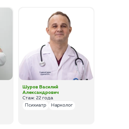
Шуров Василий
Шурова Ек
Александрович
Анатольев
Стаж: 22 года
Стаж:17 ле
Психиатр
Нарколог
Психиатр
Психотер