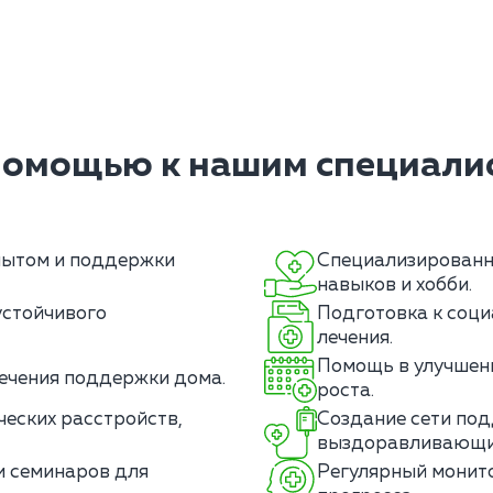
помощью к нашим специалис
пытом и поддержки
Специализированны
навыков и хобби.
устойчивого
Подготовка к соци
лечения.
Помощь в улучшени
печения поддержки дома.
роста.
еских расстройств,
Создание сети под
выздоравливающи
и семинаров для
Регулярный монито