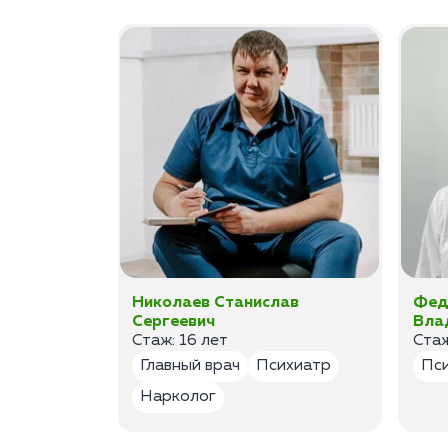
а
Николаев Станислав
Фед
Сергеевич
Вла
Стаж: 16 лет
Стаж
лог
Главный врач
Психиатр
Пс
Нарколог