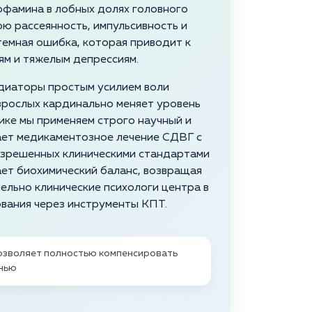
офамина в лобных долях головного
ою рассеянность, импульсивность и
темная ошибка, которая приводит к
ям и тяжелым депрессиям.
диаторы простым усилием воли
зрослых кардинально меняет уровень
ике мы применяем строго научный и
ает медикаментозное лечение СДВГ с
азрешенных клиническими стандартами
ет биохимический баланс, возвращая
ельно клинические психологи центра в
вания через инструменты КПТ.
озволяет полностью компенсировать
знью