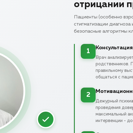
отрицании 
Пациенты (особенно взро
стигматизации диагноза 
безопасные алгоритмы кл
Консультация
1
Врач анализирует
родственников. П
правильному выс
общаться с пацие
Мотивационн
2
Дежурный психиа
проведения дове
максимальный ак
интервенции - до