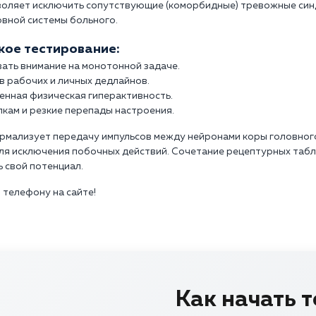
зволяет исключить сопутствующие (коморбидные) тревожные син
рвной системы больного.
кое тестирование:
ать внимание на монотонной задаче.
в рабочих и личных дедлайнов.
енная физическая гиперактивность.
кам и резкие перепады настроения.
мализует передачу импульсов между нейронами коры головного
 исключения побочных действий. Сочетание рецептурных табле
 свой потенциал.
 телефону на сайте!
Как начать 