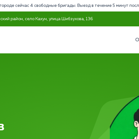
городе сейчас 4 свободные бригады. Выезд в течение 5 минут посл
кий район, село Кахун, улица Шибзухова, 136
О
в