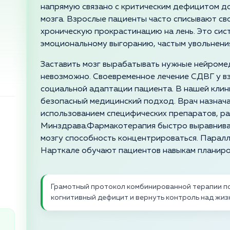
напрямую связано с критическим дефицитом д
мозга. Взрослые пациенты часто списывают св
хроническую прокрастинацию на лень. Это сис
эмоциональному выгоранию, частым увольнени
Заставить мозг вырабатывать нужные нейроме
невозможно. Своевременное лечение СДВГ у в
социальной адаптации пациента. В нашей клин
безопасный медицинский подход. Врач назнач
использованием специфических препаратов, р
Минздрава.Фармакотерапия быстро выравнива
мозгу способность концентрироваться. Паралл
Нарткале обучают пациентов навыкам планиро
Грамотный протокол комбинированной терапии п
когнитивный дефицит и вернуть контроль над жи