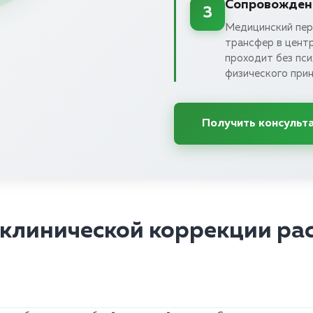
Сопровождени
3
Медицинский пер
трансфер в цент
проходит без пси
физического при
Получить консульт
клинической коррекции ра