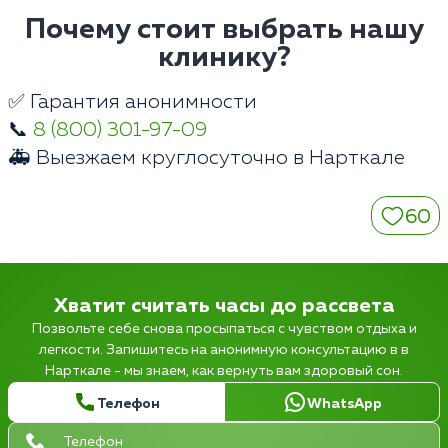
Почему стоит выбрать нашу
клинику?
✅ Гарантия анонимности
📞
8 (800) 301-97-09
🚑 Выезжаем круглосуточно в Нарткале
60
Хватит считать часы до рассвета
Позвольте себе снова просыпаться с чувством отдыха и
легкости. Запишитесь на анонимную консультацию в в
Нарткале - мы знаем, как вернуть вам здоровый сон.
Телефон
WhatsApp