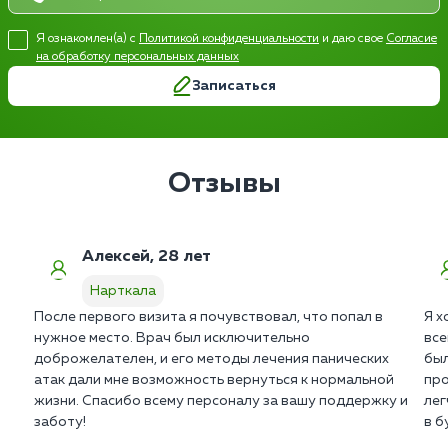
Я ознакомлен(а) с
Политикой конфиденциальности
и даю свое
Согласие
на обработку персональных данных
Записаться
Отзывы
Алексей, 28 лет
Нарткала
После первого визита я почувствовал, что попал в
Я х
нужное место. Врач был исключительно
все
доброжелателен, и его методы лечения панических
был
атак дали мне возможность вернуться к нормальной
про
жизни. Спасибо всему персоналу за вашу поддержку и
лег
заботу!
в б