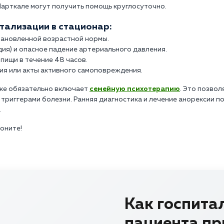
Нарткале могут получить помощь круглосуточно.
тализации в стационар:
становленной возрастной нормы.
ия) и опасное падение артериального давления.
пищи в течение 48 часов.
ия или акты активного самоповреждения.
ике обязательно включает
семейную психотерапию
. Это позво
триггерами болезни. Ранняя диагностика и лечение анорексии 
.
воните!
Как госпита
пациента пр