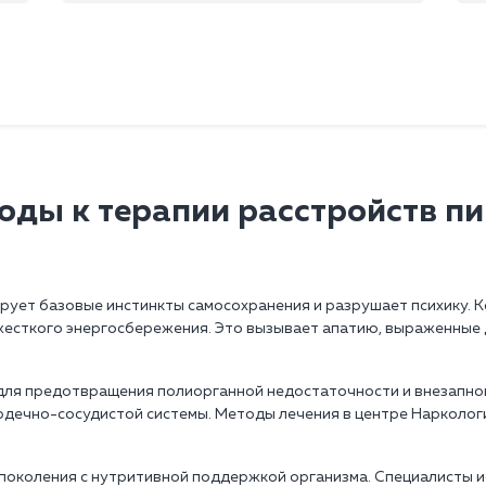
оды к терапии расстройств п
ует базовые инстинкты самосохранения и разрушает психику. К
 жесткого энергосбережения. Это вызывает апатию, выраженные
ля предотвращения полиорганной недостаточности и внезапной 
рдечно-сосудистой системы. Методы лечения в центре Нарколог
околения с нутритивной поддержкой организма. Специалисты 