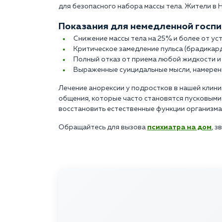
для безопасного набора массы тела. Жители в 
Показания для немедленной госпи
Снижение массы тела на 25% и более от у
Критическое замедление пульса (брадикард
Полный отказ от приема любой жидкости и 
Выраженные суицидальные мысли, намерен
Лечение анорексии у подростков в нашей клин
общения, которые часто становятся пусковыми 
восстановить естественные функции организма
Обращайтесь для вызова
психиатра на дом
, з