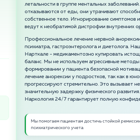
летальности в группе ментальных заболеваний
отказываются от еды, они утрачивают способ
собственное тело. Игнорирование симптомов 
ведут к необратимой дистрофии внутренних ор
Профессиональное лечение нервной анорексии
психиатра, гастроэнтеролога и диетолога. Наш
Нарткале - медикаментозно купировать истощ
баланс. Мы не используем агрессивные методы
формировании у пациента безопасной мотиваци
лечение анорексии у подростков, так как в ю
прогрессируют стремительно. Это вызывает н
значительную задержку физического развития.
Наркология 24/7 гарантирует полную конфиде
Мы помогаем пациентам достичь стойкой ремиссии 
психиатрического учета