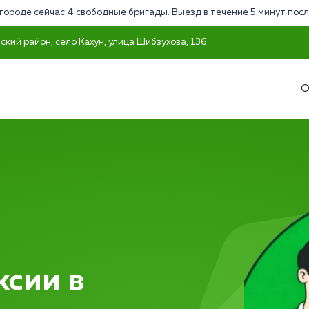
городе сейчас 4 свободные бригады. Выезд в течение 5 минут посл
кий район, село Кахун, улица Шибзухова, 136
О
ксии в