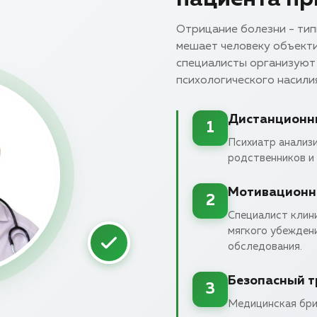
Отрицание болезни - тип
мешает человеку объекти
специалисты организуют 
психологического насилия
Дистанционн
1
Психиатр анализ
родственников и 
Мотивационн
2
Специалист клин
мягкого убежден
обследования.
Безопасный 
3
Медицинская бри