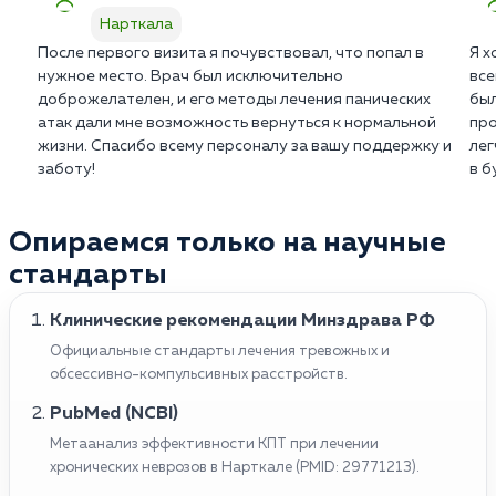
Нарткала
После первого визита я почувствовал, что попал в
Я х
нужное место. Врач был исключительно
все
доброжелателен, и его методы лечения панических
был
атак дали мне возможность вернуться к нормальной
про
жизни. Спасибо всему персоналу за вашу поддержку и
лег
заботу!
в б
Опираемся только на научные
стандарты
Клинические рекомендации Минздрава РФ
Официальные стандарты лечения тревожных и
обсессивно-компульсивных расстройств.
PubMed (NCBI)
Метаанализ эффективности КПТ при лечении
хронических неврозов в Нарткале (PMID: 29771213).