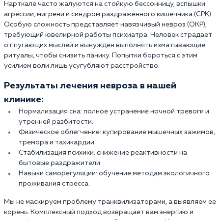
Нарткале часто жалуются на стойкую бессонницу, вспышки
агрессии, мигрени и синдром раздраженного кишечника (СРК).
Особую сложность представляет навязчивый невроз (ОКР),
требующий ювелирной работы психиатра. Человек страдает
от пугающих мыслей и вынужден выполнять изматывающие
ритуалы, чтобы снизить панику. Попытки бороться с этим
усилием воли лишь усугубляют расстройство.
Результаты лечения невроза в нашей
клинике:
Нормализация сна: полное устранение ночной тревоги и
утренней разбитости.
Физическое облегчение: купирование мышечных зажимов,
тремора и тахикардии.
Стабилизация психики: снижение реактивности на
бытовые раздражители.
Навыки саморегуляции: обучение методам экологичного
проживания стресса.
Мы не маскируем проблему транквилизаторами, а выявляем ее
корень. Комплексный подход возвращает вам энергию и