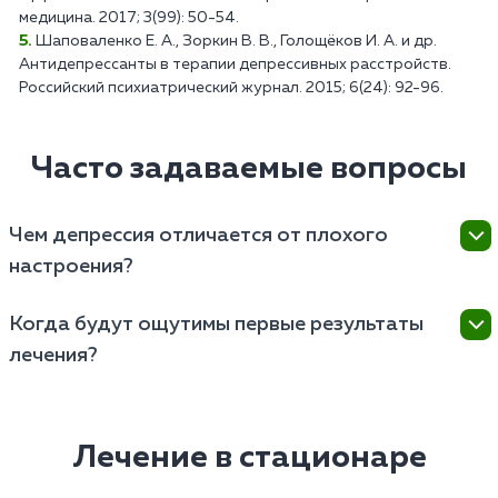
медицина. 2017; 3(99): 50-54.
Шаповаленко Е. А., Зоркин В. В., Голощёков И. А. и др.
Антидепрессанты в терапии депрессивных расстройств.
Российский психиатрический журнал. 2015; 6(24): 92-96.
Часто задаваемые вопросы
Чем депрессия отличается от плохого
настроения?
Депрессия характеризуется продолжительностью
Когда будут ощутимы первые результаты
симптомов (более двух недель), более интенсивным
лечения?
и устойчивым нарушением настроения. Она может
существенно затруднить выполнение привычных
Срок достижения первых результатов зависит от
задач, работу, социальное взаимодействие и
нескольких факторов.
личные отношения. Депрессия часто выражена
Лечение в стационаре
потерей аппетита или избыточным приемом пищи,
Тип и тяжесть депрессивного расстройства –
нарушением сна и усталостью. Заболевание имеет
некоторые формы заболевания плохо