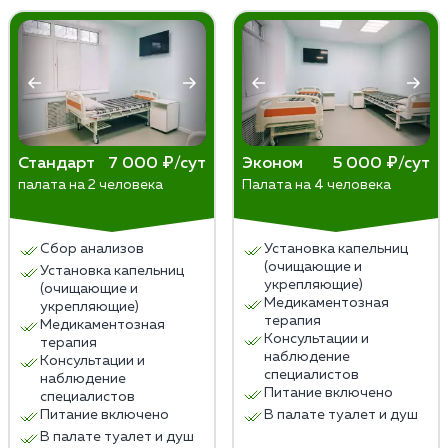
более серьезные последствия для здоровья, может
поддаются терапии и требуют большего
привести к ухудшению физического и психического
времени для достижения значимых улучшений.
благополучия и повышает риск самоубийства.
Индивидуальные особенности пациента —
некоторым людям потребуется больше
времени, чтобы заметить улучшения в своем
состоянии.
Как правило, ощутимые результаты начинают
Стандарт
7 000 ₽/сут
Эконом
5 000 ₽/сут
палата на 2 человека
Палата на 4 человека
появляться в течение нескольких недель после
начала терапии. Однако, для полного
восстановления может потребоваться
Сбор анализов
Установка капельниц
продолжительное время — от нескольких
(очищающие и
Установка капельниц
месяцев до года и более.
укрепляющие)
(очищающие и
Медикаментозная
укрепляющие)
терапия
Медикаментозная
Консультации и
терапия
наблюдение
Консультации и
специалистов
наблюдение
Питание включено
специалистов
Питание включено
В палате туалет и душ
В палате туалет и душ