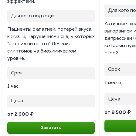
эффектами.
Для кого п
Для кого подходит
Активные люд
Пациенты с апатией, потерей вкуса
выгоранием 
к жизни, нарушениями сна, у которых
депрессией (
"нет сил ни на что". Лечение
которым нужн
симптомов на биохимическом
строй.
уровне.
Срок
Срок
1 месяц
1 час
Цена
Цена
от 9 500 ₽
от 2 600 ₽
Заказать