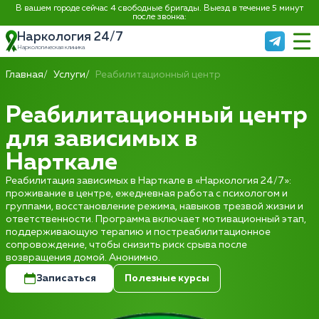
В вашем городе сейчас 4 свободные бригады. Выезд в течение 5 минут
после звонка:
Наркология 24/7
Наркологическая клиника
Главная
Услуги
Реабилитационный центр
Реабилитационный центр
для зависимых в
Нарткале
Реабилитация зависимых в Нарткале в «Наркология 24/7»:
проживание в центре, ежедневная работа с психологом и
группами, восстановление режима, навыков трезвой жизни и
ответственности. Программа включает мотивационный этап,
поддерживающую терапию и постреабилитационное
сопровождение, чтобы снизить риск срыва после
возвращения домой. Анонимно.
Записаться
Полезные курсы