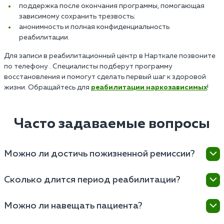
поддержка после окончания программы, помогающая
зависимому сохранить трезвость;
анонимность и полная конфиденциальность
реабилитации.
Для записи в реабилитационный центр в Нарткале позвоните
по телефону . Специалисты подберут программу
восстановления и помогут сделать первый шаг к здоровой
жизни. Обращайтесь для
реабилитации наркозависимых
!
Часто задаваемые вопросы
Можно ли достичь пожизненной ремиссии?
Возможность достичь ремиссии в центре зависит от
Сколько длится период реабилитации?
множества факторов, включая индивидуальные
особенности пациента, степень зависимости,
Основная программа может продлиться от
Можно ли навещать пациента?
мотивацию к выздоровлению и соблюдение
нескольких недель до нескольких месяцев, в
рекомендаций специалистов.
зависимости от степени зависимости, физического и
В «Наркология 24/7» предусмотрена возможность