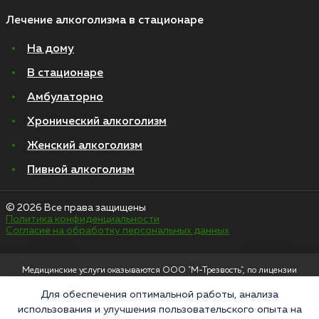
Лечение алкоголизма в стационаре
На дому
В стационаре
Амбулаторно
Хронический алкоголизм
Женский алкоголизм
Пивной алкоголизм
© 2026 Все права защищены
Политика конфиденциальности
Согласие на обработку персональных данных
Медицинские услуги оказываются ООО "М-Трезвость", по лицензии
ЛО-50-01-012801 от 27.08.2021 по адресу: 127083, Московская область, г.
Москва, улица 8 Марта, 1с12, подъезд 1
Для обеспечения оптимальной работы, анализа
использования и улучшения пользовательского опыта на
«Напоминаем, что сайт https://narkologiya24.clinic против распространения,