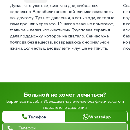
Думал, что уже все, жизнь на дне, выбраться
Сна
нереально. В реабилитационной клинике оказалось
цен
по-другому. Тут нет давления, а есть люди, которые
под
сами прошли через это. 12 шагов реально помогают,
в г
главное – делать по-честному. Групповая терапия
алк
дала поддержку, которой не хватало. Сейчас уже
без
полгода без веществ, возвращаюсь к нормальной
но 
жизни. Если есть шанс вылезти – лучше не тянуть.
люд
Больной не хочет лечиться?
Берем все на себя! Убеждаем на лечение без физического и
морального давления
Телефон
WhatsApp