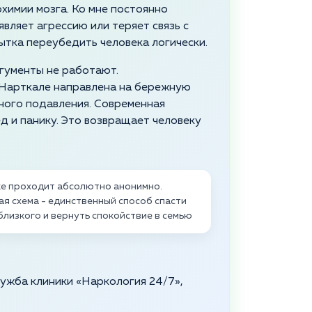
химии мозга. Ко мне постоянно
вляет агрессию или теряет связь с
ытка переубедить человека логически.
гументы не работают.
 Нарткале направлена на бережную
ного подавления. Современная
 и панику. Это возвращает человеку
ке проходит абсолютно анонимно.
я схема - единственный способ спасти
близкого и вернуть спокойствие в семью
служба клиники «Наркология 24/7»,