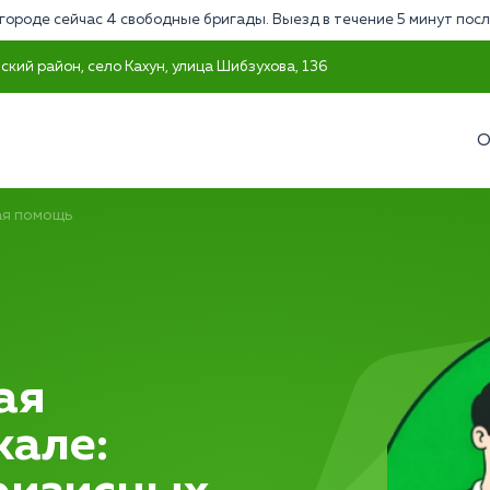
городе сейчас 4 свободные бригады. Выезд в течение 5 минут посл
кий район, село Кахун, улица Шибзухова, 136
О
ая помощь
ая
кале: