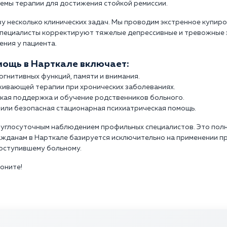
емы терапии для достижения стойкой ремиссии.
у несколько клинических задач. Мы проводим экстренное купиро
Специалисты корректируют тяжелые депрессивные и тревожные 
ния у пациента.
ощь в Нарткале включает:
гнитивных функций, памяти и внимания.
ивающей терапии при хронических заболеваниях.
кая поддержка и обучение родственников больного.
или безопасная стационарная психиатрическая помощь.
круглосуточным наблюдением профильных специалистов. Это по
ажданам в Нарткале базируется исключительно на применении 
оступившему больному.
воните!