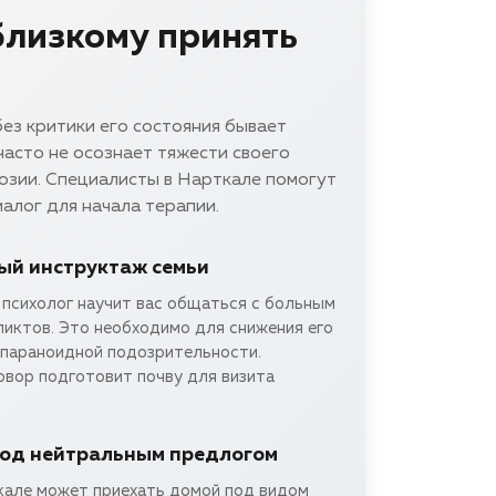
близкому принять
ез критики его состояния бывает
часто не осознает тяжести своего
озии. Специалисты в Нарткале помогут
алог для начала терапии.
й инструктаж семьи
 психолог научит вас общаться с больным
ликтов. Это необходимо для снижения его
 параноидной подозрительности.
овор подготовит почву для визита
под нейтральным предлогом
кале может приехать домой под видом