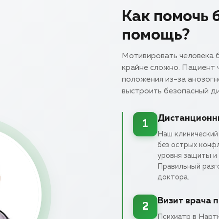
Как помочь 
помощь?
Мотивировать человека б
крайне сложно. Пациент 
положения из-за анозогн
выстроить безопасный ди
Дистанционны
1
Наш клинический
без острых конф
уровня защиты и
Правильный разг
доктора.
Визит врача 
2
Психиатр в Нарт