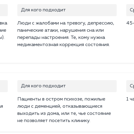
Для кого подходит
С
вка
Люди с жалобами на тревогу, депрессию,
45
ние
панические атаки, нарушения сна или
).
перепады настроения. Те, кому нужна
медикаментозная коррекция состояния.
Для кого подходит
С
Пациенты в остром психозе, пожилые
1 ч
ая
люди с деменцией, отказывающиеся
выходить из дома, или те, чье состояние
не позволяет посетить клинику.