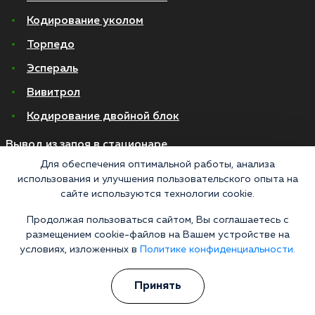
Кодирование уколом
Торпедо
Эспераль
Вивитрол
Кодирование двойной блок
Вывод из запоя в стационаре
Для обеспечения оптимальной работы, анализа
Нарколог на дом
использования и улучшения пользовательского опыта на
сайте используются технологии cookie.
Капельница от запоя на дому
Капельница от запоя в стационаре
Продолжая пользоваться сайтом, Вы соглашаетесь с
размещением cookie-файлов на Вашем устройстве на
Капельница от похмелья
условиях, изложенных в
Политике конфиденциальности.
Детоксикация
Принять
Экстренное вытрезвление