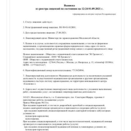
форму, появляются проблемы с функционированием
в повседневной жизни или появляются
суицидальные мысли, важно незамедлительно
обратиться к психиатру.