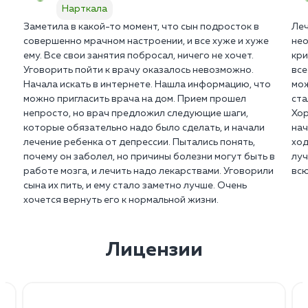
принятием решений.
Нарткала
адекватного диагноза и лечения, состоящего из
исключения других физических причин симптомов,
рекомендуют принимать антидепрессанты в
ряда методов.
Заметила в какой-то момент, что сын подросток в
Леч
которые могут имитировать данное расстройство.
течение нескольких недель до оценки их
Больной может излишне винить себя за прошлые
совершенно мрачном настроении, и все хуже и хуже
нео
эффективности.
события или постоянно ощущать бесполезность и
Психотерапия с психологом или
ему. Все свои занятия побросал, ничего не хочет.
кри
Для постановки диагноза требуется комплексная
отсутствие контроля над своей жизнью,
Уговорить пойти к врачу оказалось невозможно.
все
психотерапевтом – эффективный методом для
оценка пациента, проведенная квалифицированным
В случае психотерапии, улучшение может
чувствовать раздражительность, злость,
Начала искать в интернете. Нашла информацию, что
мож
лечения. Терапевты помогают людям
психиатром или психологом.
происходить постепенно с каждой сессией.
можно пригласить врача на дом. Прием прошел
ста
нетерпимость или постоянное ощущение пустоты.
развивать навыки управления эмоциями,
Некоторые люди быстро реагируют на лечение,
непросто, но врач предложил следующие шаги,
Хор
изменять негативные мыслительные образцы и
тогда как другие могут продолжать испытывать
которые обязательно надо было сделать, и начали
нач
В некоторых случаях заболевание может приводить
нарабатывать стратегии преодоления
симптомы на протяжении более длительного
лечение ребенка от депрессии. Пытались понять,
ход
к самоубийственным мыслям, и это требует
болезни.
почему он заболел, но причины болезни могут быть в
луч
периода времени.
немедленного медицинского вмешательства.
Самопомощь и изменения в образе жизни:
работе мозга, и лечить надо лекарствами. Уговорили
всю
сына их пить, и ему стало заметно лучше. Очень
Улучшение занимает больше времени, если болезнь
физическая активность, режима сна, здоровое
хочется вернуть его к нормальной жизни.
имеет более тяжелый характер или является
питание, медитация и другие стратегии
хронической.
самоуправления.
Поддержка близких и укрепление социальных
Лицензии
С соблюдение рекомендаций врача относительно
связей оказывает положительное влияние на
приема лекарств и регулярные сеансы психотерапии
улучшение состояния больных.
положительно влияют на скорость появления
улучшений.
Однако, если расстройство приобретает тяжелую