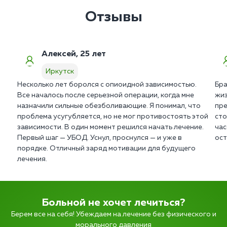
Отзывы
Алексей, 25 лет
Иркутск
Несколько лет боролся с опиоидной зависимостью.
Бра
Все началось после серьезной операции, когда мне
жиз
назначили сильные обезболивающие. Я понимал, что
пре
проблема усугубляется, но не мог противостоять этой
сто
зависимости. В один момент решился начать лечение.
час
Первый шаг — УБОД. Уснул, проснулся — и уже в
ост
порядке. Отличный заряд мотивации для будущего
лечения.
Больной не хочет лечиться?
Берем все на себя! Убеждаем на лечение без физического и
морального давления