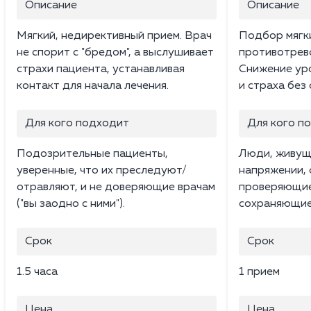
Описание
Описание
Мягкий, недирективный прием. Врач
Подбор мягк
не спорит с "бредом", а выслушивает
противотрев
страхи пациента, устанавливая
Снижение ур
контакт для начала лечения.
и страха без
Для кого подходит
Для кого п
Подозрительные пациенты,
Люди, живущ
уверенные, что их преследуют/
напряжении,
отравляют, и не доверяющие врачам
проверяющие 
("вы заодно с ними").
сохраняющие
Срок
Срок
1.5 часа
1 прием
Цена
Цена