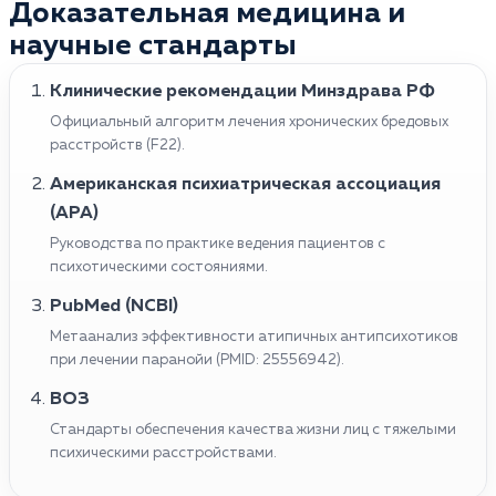
Доказательная медицина и
расстройства. В неконтролируемых случаях она
некоторые стратегии, такие как упражнения для
приводит к насильственному поведению или
научные стандарты
расслабления и медитация для снижения стресса,
самоповреждению. Болезнь может быть также
поддержка друзей и членов семьи для снижения
симптомом более серьезного психического
Клинические рекомендации Минздрава РФ
чувства изоляции, и избегание алкоголя и
заболевания, такого как шизофрения. При
Официальный алгоритм лечения хронических бредовых
наркотиков. Важно подчеркнуть, что обращение к
отсутствии лечения патология может постепенно
расстройств (F22).
медицинскому специалисту является ключевым
ухудшать качество жизни, затруднять работу,
шагом в лечении паранойи, даже при попытках
Американская психиатрическая ассоциация
отношения с друзьями и семьей, влиять на общее
справиться с симптомами дома.
(APA)
здоровье.
Руководства по практике ведения пациентов с
психотическими состояниями.
PubMed (NCBI)
Метаанализ эффективности атипичных антипсихотиков
при лечении паранойи (PMID: 25556942).
ВОЗ
Стандарты обеспечения качества жизни лиц с тяжелыми
психическими расстройствами.