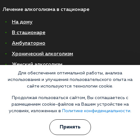
Лечение алкоголизма в стационаре
На дому
В стационаре
Амбулаторно
Хронический алкоголизм
Женский алкоголизм
Для обеспечения оптимальной работы, анализа
Пивной алкоголизм
использования и улучшения пользовательского опыта на
сайте используются технологии cookie.
© 2026 Все права защищены
Политика конфиденциальности
Продолжая пользоваться сайтом, Вы соглашаетесь с
Согласие на обработку персональных данных
размещением cookie-файлов на Вашем устройстве на
условиях, изложенных в
Политике конфиденциальности.
Медицинские услуги оказываются ООО "М-Трезвость", по лицензии
ЛО-50-01-012801 от 27.08.2021 по адресу: 127083, Московская область, г.
Принять
Москва, улица 8 Марта, 1с12, подъезд 1
«Напоминаем, что сайт https://narkologiya24.clinic против распространения,