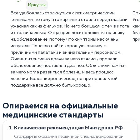
Иркутск
Всегда боялась столкнуться с психиатрическими
При
клиниками, потому что картинка стояла перед глазами
Уго
ужасная как из фильмов. Но чего боишься, с тем в итоге
как
и сталкиваешься. Отца пришлось положить в клинику
быс
на обследование, потому что симптомы нас очень
при
испугали. Повезло найти хорошую клинику с
приличными палатами и внимательным персоналом.
Очень интенсивно врачи за него взялись, провели
обследование, поставили диагноз. Объяснили нам из-
за чего могла развиться болезнь, и весь процесс
лечения. Болезнь хроническая, но при правильной
поддержке все должно быть хорошо.
Опираемся на официальные
медицинские стандарты
Клинические рекомендации Минздрава РФ
Стандарты оказания первичной специализированной