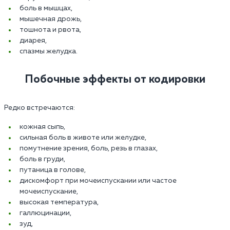
боль в мышцах,
мышечная дрожь,
тошнота и рвота,
диарея,
спазмы желудка.
Побочные эффекты от кодировки
Редко встречаются:
кожная сыпь,
сильная боль в животе или желудке,
помутнение зрения, боль, резь в глазах,
боль в груди,
путаница в голове,
дискомфорт при мочеиспускании или частое
мочеиспускание,
высокая температура,
галлюцинации,
зуд,