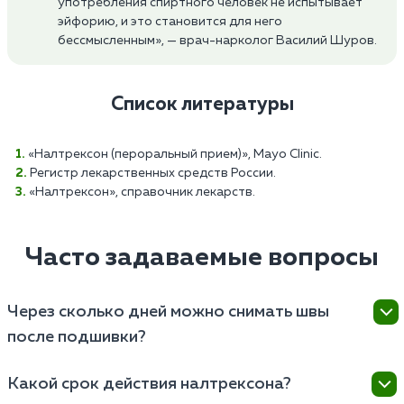
употребления спиртного человек не испытывает
эйфорию, и это становится для него
бессмысленным», — врач-нарколог Василий Шуров.
Список литературы
«Налтрексон (пероральный прием)», Mayo Clinic.
Регистр лекарственных средств России.
«Налтрексон», справочник лекарств.
Часто задаваемые вопросы
Через сколько дней можно снимать швы
после подшивки?
После процедуры кодировки швы, как правило,
Какой срок действия налтрексона?
можно снимать через 7–10 дней. Однако точное