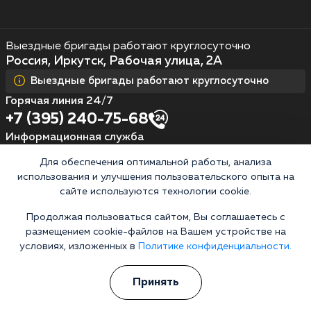
Выездные бригады работают круглосуточно
Россия, Иркутск, Рабочая улица, 2А
Выездные бригады работают круглосуточно
Горячая линия 24/7
+7 (395) 240-75-68
Информационная служба
Перезвоните мне
Для обеспечения оптимальной работы, анализа
использования и улучшения пользовательского опыта на
сайте используются технологии cookie.
Кодирование алкоголизма
Продолжая пользоваться сайтом, Вы соглашаетесь с
размещением cookie-файлов на Вашем устройстве на
Кодирование от алкоголя на дому
условиях, изложенных в
Политике конфиденциальности.
Зашиться от алкоголизма
Принять
Кодирование уколом