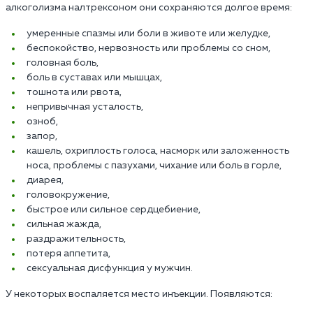
алкоголизма налтрексоном они сохраняются долгое время:
умеренные спазмы или боли в животе или желудке,
беспокойство, нервозность или проблемы со сном,
головная боль,
боль в суставах или мышцах,
тошнота или рвота,
непривычная усталость,
озноб,
запор,
кашель, охриплость голоса, насморк или заложенность
носа, проблемы с пазухами, чихание или боль в горле,
диарея,
головокружение,
быстрое или сильное сердцебиение,
сильная жажда,
раздражительность,
потеря аппетита,
сексуальная дисфункция у мужчин.
У некоторых воспаляется место инъекции. Появляются: