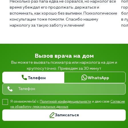
Несколько раз папа едва не сорвался, но нарколог все
поп
время убеждал его продолжать: держаться и
гор
вспоминать, как хорошо без выпивки. Психологические
бол
консультации тоже помогли. Спасибо нашему
в л
наркологу за такую заботу и лечение!
пол
Вызов врача на дом
Вы можете вызвать психиатра или нарколога на дом и
круглосуточно. Приведем за 30 минут
Телефон
WhatsApp
Я ознакомлен(а) с
Политикой конфиденциальности
и даю свое
Согласие
на обработку персональных данных
Записаться