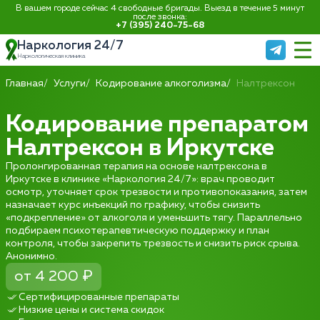
В вашем городе сейчас 4 свободные бригады. Выезд в течение 5 минут
после звонка:
+7 (395) 240-75-68
Наркология 24/7
Наркологическая клиника
Главная
Услуги
Кодирование алкоголизма
Налтрексон
Кодирование препаратом
Налтрексон в Иркутске
Пролонгированная терапия на основе налтрексона в
Иркутске в клинике «Наркология 24/7»: врач проводит
осмотр, уточняет срок трезвости и противопоказания, затем
назначает курс инъекций по графику, чтобы снизить
«подкрепление» от алкоголя и уменьшить тягу. Параллельно
подбираем психотерапевтическую поддержку и план
контроля, чтобы закрепить трезвость и снизить риск срыва.
Анонимно.
от 4 200 ₽
Сертифицированные препараты
Низкие цены и система скидок