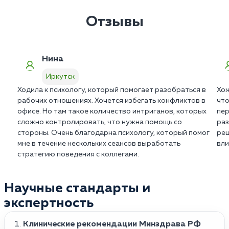
присутствии нейтрального клинического эксперта.
включает квалификацию врача и формат сессии.
Прайс клиники в Иркутске фиксирован и не
Отзывы
подразумевает доплат за «сложность».
Нина
Иркутск
Ходила к психологу, который помогает разобраться в
Хож
рабочих отношениях. Хочется избегать конфликтов в
что
офисе. Но там такое количество интриганов, которых
пер
сложно контролировать, что нужна помощь со
раз
стороны. Очень благодарна психологу, который помог
реш
мне в течение нескольких сеансов выработать
вли
стратегию поведения с коллегами.
Научные стандарты и
экспертность
Клинические рекомендации Минздрава РФ