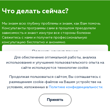
Что делать сейчас?
Мы знаем всю глубину проблемы и знаем, как Вам помочь.
Консультанты программы сами в прошлом преодолели
зависимость и знают изнутри все стороны болезни.
Свяжитесь с нами и получите профессиональную
консультацию бесплатно и анонимно.
Получить консультацию
Для обеспечения оптимальной работы, анализа
использования и улучшения пользовательского опыта на
сайте используются технологии cookie.
Наркология 24/7
Продолжая пользоваться сайтом, Вы соглашаетесь с
размещением cookie-файлов на Вашем устройстве на
Наркологическая клиника
условиях, изложенных в
Политике конфиденциальности.
Цены
О клинике
Принять
Лицензии