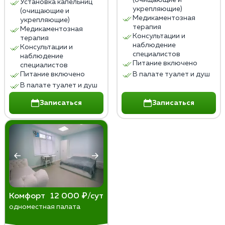
(очищающие и
Установка капельниц
укрепляющие)
(очищающие и
Медикаментозная
укрепляющие)
терапия
Медикаментозная
Консультации и
терапия
наблюдение
Консультации и
специалистов
наблюдение
Питание включено
специалистов
Питание включено
В палате туалет и душ
В палате туалет и душ
Записаться
Записаться
Комфорт
12 000 ₽/сут
одноместная палата