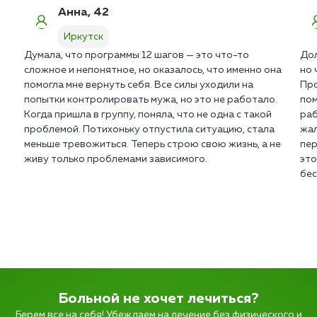
Анна, 42
Иркутск
Думала, что программы 12 шагов — это что-то
Дол
сложное и непонятное, но оказалось, что именно она
но 
помогла мне вернуть себя. Все силы уходили на
Про
попытки контролировать мужа, но это не работало.
пом
Когда пришла в группу, поняла, что не одна с такой
раб
проблемой. Потихоньку отпустила ситуацию, стала
жал
меньше тревожиться. Теперь строю свою жизнь, а не
пер
живу только проблемами зависимого.
это
бе
Больной не хочет лечиться?
Берем все на себя! Убеждаем на лечение без физического и