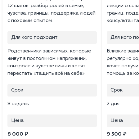
12 шагов: разбор ролей в семье,
лекции о соз
чувства, границы, поддержка людей
границ, подд
с похожим опытом.
консультанта
Для кого подходит
Для кого п
Родственники зависимых, которые
Близкие зави
живут в постоянном напряжении,
регулярно хо
контроле и чувстве вины и хотят
хочет получ
перестать «тащить всё на себе».
помощь за ко
Срок
Срок
8 недель
2 дня
Цена
Цена
8 000 ₽
9 500 ₽