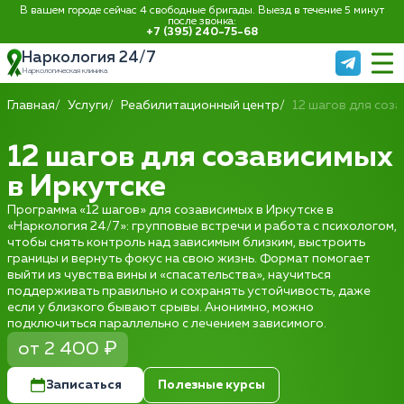
В вашем городе сейчас 4 свободные бригады. Выезд в течение 5 минут
после звонка:
+7 (395) 240-75-68
Наркология 24/7
Наркологическая клиника
Главная
Услуги
Реабилитационный центр
12 шагов для соз
12 шагов для созависимых
в Иркутске
Программа «12 шагов» для созависимых в Иркутске в
«Наркология 24/7»: групповые встречи и работа с психологом,
чтобы снять контроль над зависимым близким, выстроить
границы и вернуть фокус на свою жизнь. Формат помогает
выйти из чувства вины и «спасательства», научиться
поддерживать правильно и сохранять устойчивость, даже
если у близкого бывают срывы. Анонимно, можно
подключиться параллельно с лечением зависимого.
от 2 400 ₽
Записаться
Полезные курсы