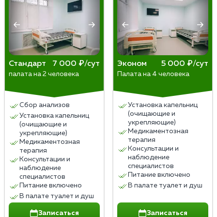
пациент должен дождаться, когда вещество
выйдет из организма естественным путем. Иногда,
впрочем, имплант изымают или назначают
диуретики, чтобы ускорить процесс. Пить сразу
после опасно — симптомы отравления хоть и будут
Стандарт
7 000 ₽/сут
Эконом
5 000 ₽/сут
слабее, но проявятся.
палата на 2 человека
Палата на 4 человека
В любом случае, даже после избавления от блока
стоит удержаться от спиртного, чтобы не ввергать
Сбор анализов
Установка капельниц
организм в стресс.
(очищающие и
Установка капельниц
укрепляющие)
(очищающие и
Медикаментозная
укрепляющие)
терапия
Медикаментозная
Консультации и
терапия
наблюдение
Консультации и
специалистов
наблюдение
Питание включено
специалистов
Питание включено
В палате туалет и душ
В палате туалет и душ
Записаться
Записаться