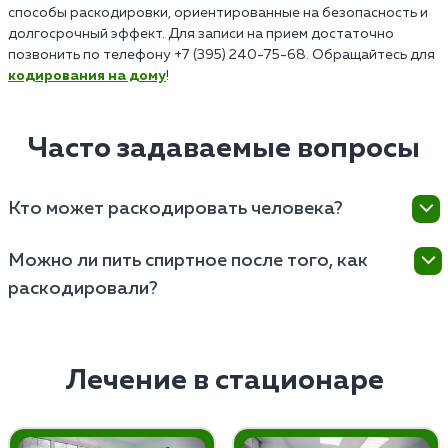
способы раскодировки, ориентированные на безопасность и
долгосрочный эффект. Для записи на прием достаточно
позвонить по телефону +7 (395) 240-75-68. Обращайтесь для
кодирования на дому
!
Часто задаваемые вопросы
Кто может раскодировать человека?
В процессе этого от алкогольной или другой
Можно ли пить спиртное после того, как
зависимости важную роль играют психотерапевты,
раскодировали?
наркологи и психиатры. Они имеют опыт и
образование, необходимые для проведения
Пить после сеанса можно спустя время, срок
процедур.
зависит от формы блока. После
психотерапевтического метода и гипноза ждать
Лечение в стационаре
Кроме того, перед снятием кода они беседуют с
меньше всего — можно пить спустя сутки. После
пациентом, чтобы убедиться, что он осознает риски
медикаментов ожидание дольше — от двух до трех
и последствия решения.
суток. Для дисульфирама, например, антидота нет,