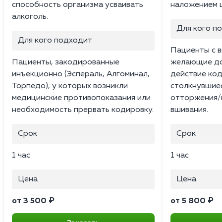
способность организма усваивать
наложением 
алкоголь.
Для кого п
Для кого подходит
Пациенты с в
Пациенты, закодированные
желающие до
инъекционно (Эспераль, Алгоминал,
действие код
Торпедо), у которых возникли
столкнувшиес
медицинские противопоказания или
отторжения/н
необходимость прервать кодировку.
вшивания.
Срок
Срок
1 час
1 час
Цена
Цена
от 3 500 ₽
от 5 800 ₽