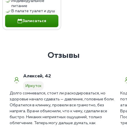
Индивидуальное
питание
В палате туалет и душ
Записаться
Отзывы
Алексей, 42
Иркутск
Долго сомневался, стоит ли раскодироваться, но
Код
здоровье начало сдавать — давление, головные боли.
пот
Обратился в клинику, провели все грамотно, без
ата
напряга. Врачи объяснили, что к чему, сделали все
Вра
быстро. Никаких неприятных ощущений, только
Пос
облегчение. Теперь могу дальше думать, как
тре