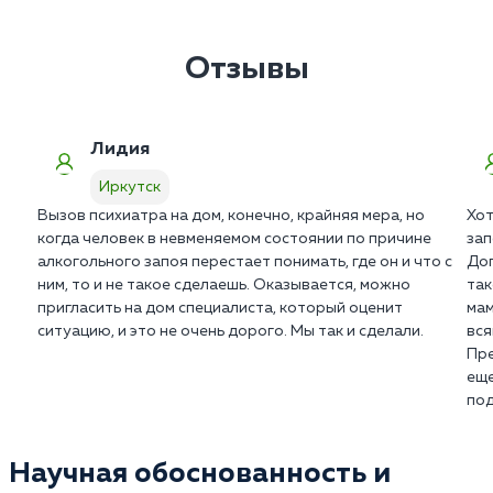
бреде. Мы подберем щадящую поддерживающую
В среднем домашний визит занимает от 60 до 90
терапию в в Иркутске.
минут. Врачу необходимо осмотреть пациента и
дать подробные инструкции родственникам по
Отзывы
уходу.
Лидия
Иркутск
Вызов психиатра на дом, конечно, крайняя мера, но
Хот
когда человек в невменяемом состоянии по причине
зап
алкогольного запоя перестает понимать, где он и что с
Дог
ним, то и не такое сделаешь. Оказывается, можно
так
пригласить на дом специалиста, который оценит
мам
ситуацию, и это не очень дорого. Мы так и сделали.
вся
Пре
еще
под
Научная обоснованность и