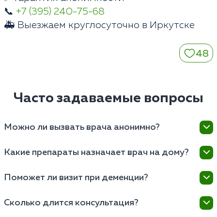
📞
+7 (395) 240-75-68
🚑 Выезжаем круглосуточно в Иркутске
48
Часто задаваемые вопросы
Можно ли вызвать врача анонимно?
Да, наша клиника в Иркутске гарантирует полную
Какие препараты назначает врач на дому?
конфиденциальность визита. Мы не ставим
пациентов на психиатрический учет и не передаем
Специалист подбирает современные
Поможет ли визит при деменции?
данные в госорганы.
антидепрессанты, нейролептики или
транквилизаторы. Все официальные рецепты
Безусловно. Психиатр для пожилых на дом - это
Сколько длится консультация?
выписываются на месте после осмотра.
золотой стандарт при нарушениях памяти или