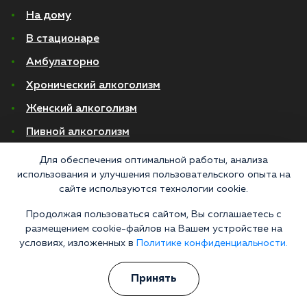
На дому
В стационаре
Амбулаторно
Хронический алкоголизм
Женский алкоголизм
Пивной алкоголизм
Для обеспечения оптимальной работы, анализа
© 2026 Все права защищены
использования и улучшения пользовательского опыта на
Политика конфиденциальности
сайте используются технологии cookie.
Согласие на обработку персональных данных
Продолжая пользоваться сайтом, Вы соглашаетесь с
размещением cookie-файлов на Вашем устройстве на
Медицинские услуги оказываются ООО "М-Трезвость", по лицензии
ЛО-50-01-012801 от 27.08.2021 по адресу: 127083, Московская область, г.
условиях, изложенных в
Политике конфиденциальности.
Москва, улица 8 Марта, 1с12, подъезд 1
«Напоминаем, что сайт https://narkologiya24.clinic против распространения,
Принять
продажи и приема психоактивных веществ. Незаконное производство,
пропаганда и сбыт наркотических средств или их аналогов карается в
соответствии с законом 228.1 УКРФ и КоАП РФ Статья 6.13. Материалы на