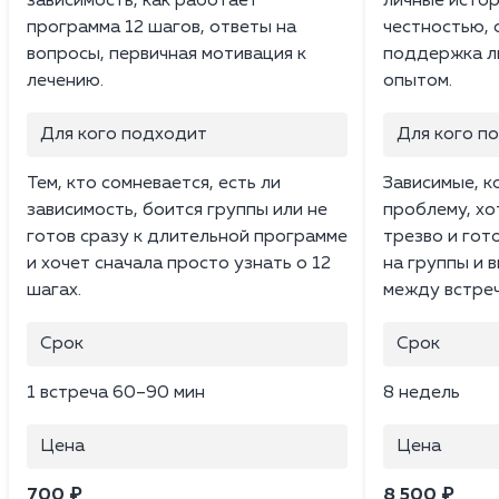
зависимость, как работает
личные истор
программа 12 шагов, ответы на
честностью, 
вопросы, первичная мотивация к
поддержка л
лечению.
опытом.
Для кого подходит
Для кого п
Тем, кто сомневается, есть ли
Зависимые, 
зависимость, боится группы или не
проблему, хо
готов сразу к длительной программе
трезво и гот
и хочет сначала просто узнать о 12
на группы и 
шагах.
между встреч
Срок
Срок
1 встреча 60–90 мин
8 недель
Цена
Цена
700 ₽
8 500 ₽