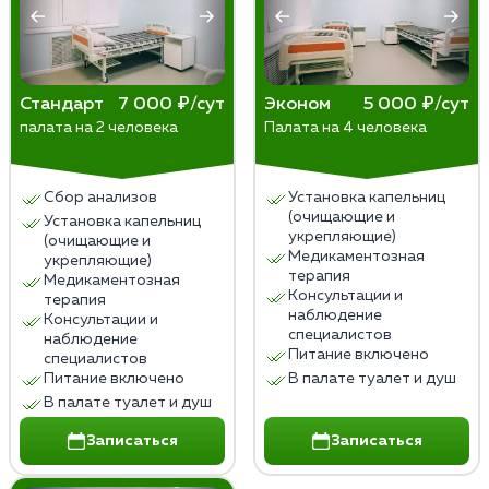
Стандарт
7 000 ₽/сут
Эконом
5 000 ₽/сут
палата на 2 человека
Палата на 4 человека
Сбор анализов
Установка капельниц
(очищающие и
Установка капельниц
укрепляющие)
(очищающие и
Медикаментозная
укрепляющие)
терапия
Медикаментозная
Консультации и
терапия
наблюдение
Консультации и
специалистов
наблюдение
Питание включено
специалистов
Питание включено
В палате туалет и душ
В палате туалет и душ
Записаться
Записаться