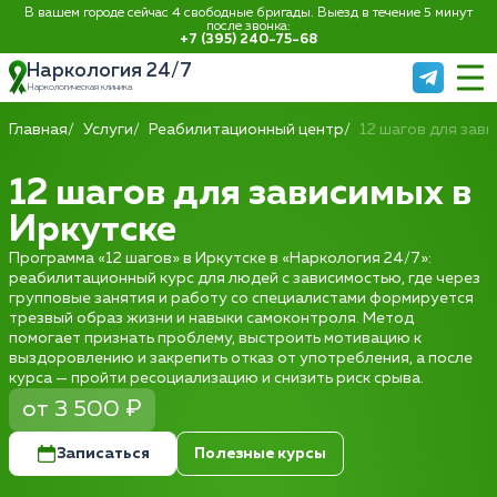
В вашем городе сейчас 4 свободные бригады. Выезд в течение 5 минут
после звонка:
+7 (395) 240-75-68
Наркология 24/7
Наркологическая клиника
Главная
Услуги
Реабилитационный центр
12 шагов для зав
12 шагов для зависимых в
Иркутске
Программа «12 шагов» в Иркутске в «Наркология 24/7»:
реабилитационный курс для людей с зависимостью, где через
групповые занятия и работу со специалистами формируется
трезвый образ жизни и навыки самоконтроля. Метод
помогает признать проблему, выстроить мотивацию к
выздоровлению и закрепить отказ от употребления, а после
курса — пройти ресоциализацию и снизить риск срыва.
от 3 500 ₽
Записаться
Полезные курсы