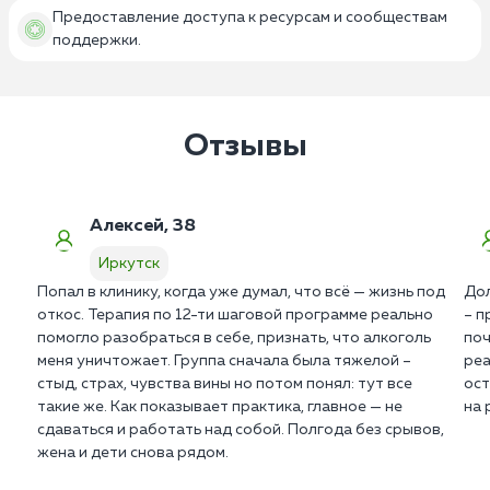
Предоставление доступа к ресурсам и сообществам
поддержки.
Отзывы
Алексей, 38
Иркутск
Попал в клинику, когда уже думал, что всё — жизнь под
Дол
откос. Терапия по 12-ти шаговой программе реально
– п
помогло разобраться в себе, признать, что алкоголь
поч
меня уничтожает. Группа сначала была тяжелой –
реа
стыд, страх, чувства вины но потом понял: тут все
ост
такие же. Как показывает практика, главное — не
на 
сдаваться и работать над собой. Полгода без срывов,
жена и дети снова рядом.