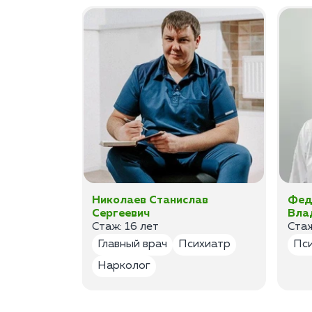
ан
Николаев Станислав
Фед
Сергеевич
Вла
Стаж: 16 лет
Стаж
лог
Главный врач
Психиатр
Пс
Нарколог