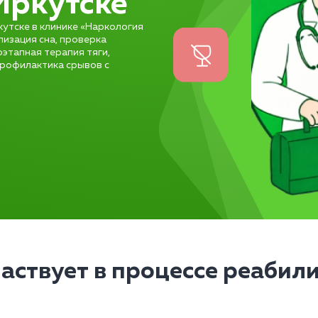
Иркутске
утске в клинике «Наркология
лизация сна, проверка
оэтапная терапия тяги,
профилактика срывов с
частвует в процессе реабил