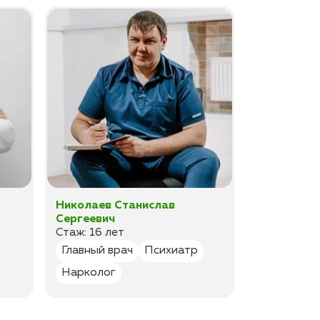
Николаев Станислав
Федоров 
Сергеевич
Владимир
Стаж: 16 лет
Стаж: 14 ле
Главный врач
Психиатр
Психиатр
Нарколог