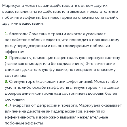
Марихуана может взаимодействовать с рядом других
веществ, влияя на их действие или вызывая нежелательные
побочные эффекты. Вот некоторые из опасных сочетаний с
другими веществами.
Алкоголь: Сочетание травы и алкоголя усиливает
воздействие обоих веществ, что приводит к повышенному
риску передозировки и неконтролируемым побочным
эффектам.
Препараты, влияющие на центральную нервную систему
(такие как опиоиды или бензодиазепины): Это сочетание
снижает дыхательную функцию, потенциально опасному
состоянию.
Стимуляторы (как кокаин или амфетамины): Может либо
усилить, либо ослабить эффекты стимуляторов, что делает
дозирование и контроль над состоянием здоровья более
сложными.
Лекарства от депрессии и тревоги: Марихуана оказывает
влияние на действие антидепрессантов, изменяя их
эффективность и возможно вызывая нежелательные
побочные эффекты.