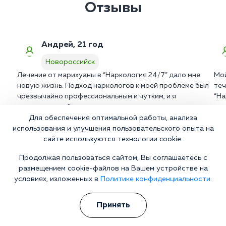
Отзывы
Андрей, 21 год
Новороссийск
Лечение от марихуаны в “Наркология 24/7” дало мне
Мой
новую жизнь. Подход наркологов к моей проблеме был
теч
чрезвычайно профессиональным и чутким, и я
“На
чувствовал себя поддержанным на каждом этапе.
леч
Сейчас я полностью свободен от зависимости и живу
Бла
Для обеспечения оптимальной работы, анализа
полноценной жизнью.
вос
использования и улучшения пользовательского опыта на
сайте используются технологии cookie.
Продолжая пользоваться сайтом, Вы соглашаетесь с
размещением cookie-файлов на Вашем устройстве на
условиях, изложенных в
Политике конфиденциальности.
Больной не хочет лечиться?
Берем все на себя! Убеждаем на лечение без физического и
морального давления
Принять
Телефон
WhatsApp