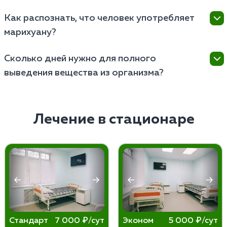
Как распознать, что человек употребляет
марихуану?
Распознать употребление можно по характерным
Сколько дней нужно для полного
признакам, таким как красные глаза, замедленная
выведения вещества из организма?
речь, особенный запах изо рта, изменение
поведения и сонливость.
Выведение наркотика из организма занимает от
нескольких дней до нескольких недель, в
зависимости от индивидуальных особенностей
Лечение в стационаре
организма и регулярности употребления.
Стандарт
7 000 ₽/сут
Эконом
5 000 ₽/сут