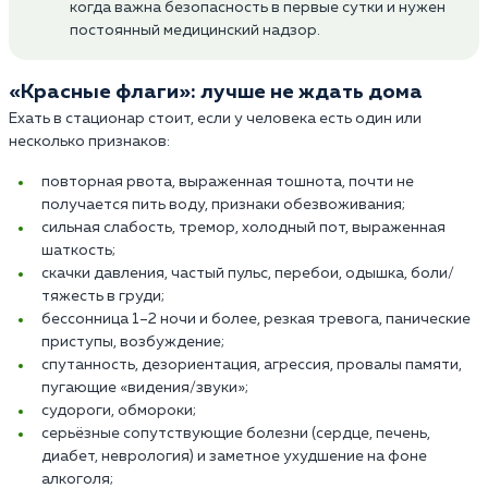
когда важна безопасность в первые сутки и нужен
постоянный медицинский надзор.
«Красные флаги»: лучше не ждать дома
Ехать в стационар стоит, если у человека есть один или
несколько признаков:
повторная рвота, выраженная тошнота, почти не
получается пить воду, признаки обезвоживания;
сильная слабость, тремор, холодный пот, выраженная
шаткость;
скачки давления, частый пульс, перебои, одышка, боли/
тяжесть в груди;
бессонница 1–2 ночи и более, резкая тревога, панические
приступы, возбуждение;
спутанность, дезориентация, агрессия, провалы памяти,
пугающие «видения/звуки»;
судороги, обмороки;
серьёзные сопутствующие болезни (сердце, печень,
диабет, неврология) и заметное ухудшение на фоне
алкоголя;