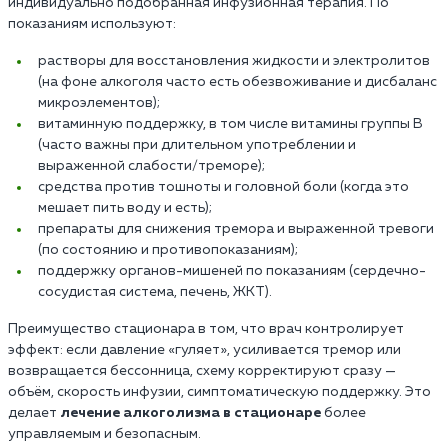
индивидуально подобранная инфузионная терапия. По
показаниям используют:
растворы для восстановления жидкости и электролитов
(на фоне алкоголя часто есть обезвоживание и дисбаланс
микроэлементов);
витаминную поддержку, в том числе витамины группы B
(часто важны при длительном употреблении и
выраженной слабости/треморе);
средства против тошноты и головной боли (когда это
мешает пить воду и есть);
препараты для снижения тремора и выраженной тревоги
(по состоянию и противопоказаниям);
поддержку органов-мишеней по показаниям (сердечно-
сосудистая система, печень, ЖКТ).
Преимущество стационара в том, что врач контролирует
эффект: если давление «гуляет», усиливается тремор или
возвращается бессонница, схему корректируют сразу —
объём, скорость инфузии, симптоматическую поддержку. Это
делает
лечение алкоголизма в стационаре
более
управляемым и безопасным.