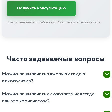
Получить консультацию
Конфиденциально • Работаем 24/7 • Выезд в течение часа
Часто задаваемые вопросы
Можно ли вылечить тяжелую стадию
алкоголизма?
Тяжелая стадия алкоголизма характеризуется
Можно ли вылечить алкоголизм навсегда
глубокой деградацией личности и органическими
или это хроническое?
поражениями мозга и других органов. Лечение
тяжелой стадии алкоголизма является сложным и
Алкоголизм официально признан хроническим