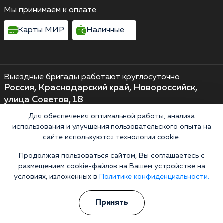
Мы принимаем к оплате
Карты МИР
Наличные
Выездные бригады работают круглосуточно
Россия, Краснодарский край, Новороссийск,
улица Советов, 18
Выездные бригады работают круглосуточно
Для обеспечения оптимальной работы, анализа
использования и улучшения пользовательского опыта на
Горячая линия 24/7
сайте используются технологии cookie.
+7 (861) 217-63-69
Информационная служба
Продолжая пользоваться сайтом, Вы соглашаетесь с
размещением cookie-файлов на Вашем устройстве на
Перезвоните мне
условиях, изложенных в
Политике конфиденциальности.
Принять
Кодирование алкоголизма