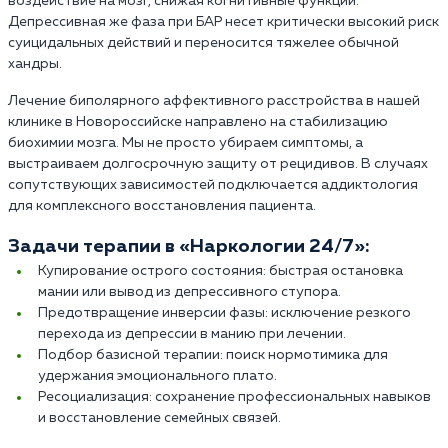
воздействие на мозг, снижая когнитивные функции.
Депрессивная же фаза при БАР несет критически высокий риск
суицидальных действий и переносится тяжелее обычной
хандры.
Лечение биполярного аффективного расстройства в нашей
клинике в Новороссийске направлено на стабилизацию
биохимии мозга. Мы не просто убираем симптомы, а
выстраиваем долгосрочную защиту от рецидивов. В случаях
сопутствующих зависимостей подключается аддиктология
для комплексного восстановления пациента.
Задачи терапии в «Наркологии 24/7»:
Купирование острого состояния: быстрая остановка
мании или вывод из депрессивного ступора.
Предотвращение инверсии фазы: исключение резкого
перехода из депрессии в манию при лечении.
Подбор базисной терапии: поиск нормотимика для
удержания эмоционального плато.
Ресоциализация: сохранение профессиональных навыков
и восстановление семейных связей.