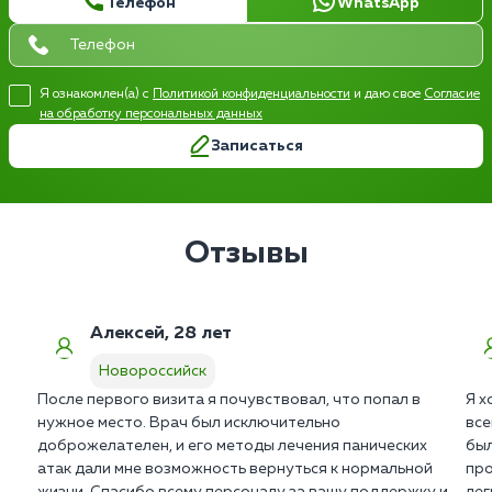
Телефон
WhatsApp
Я ознакомлен(а) с
Политикой конфиденциальности
и даю свое
Согласие
на обработку персональных данных
Записаться
Отзывы
Алексей, 28 лет
Новороссийск
После первого визита я почувствовал, что попал в
Я х
нужное место. Врач был исключительно
все
доброжелателен, и его методы лечения панических
был
атак дали мне возможность вернуться к нормальной
про
жизни. Спасибо всему персоналу за вашу поддержку и
лег