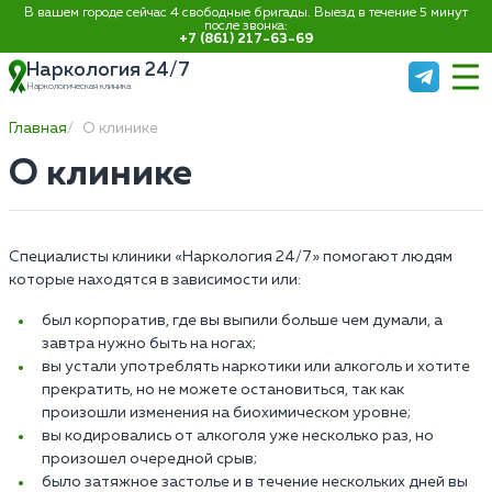
В вашем городе сейчас 4 свободные бригады. Выезд в течение 5 минут
после звонка:
+7 (861) 217-63-69
Наркология 24/7
Наркологическая клиника
Главная
О клинике
О клинике
Специалисты клиники «Наркология 24/7» помогают людям
которые находятся в зависимости или:
был корпоратив, где вы выпили больше чем думали, а
завтра нужно быть на ногах;
вы устали употреблять наркотики или алкоголь и хотите
прекратить, но не можете остановиться, так как
произошли изменения на биохимическом уровне;
вы кодировались от алкоголя уже несколько раз, но
произошел очередной срыв;
было затяжное застолье и в течение нескольких дней вы