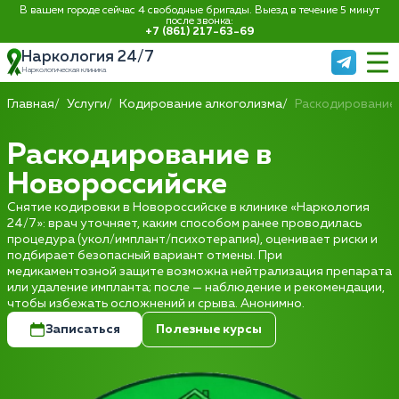
В вашем городе сейчас 4 свободные бригады. Выезд в течение 5 минут
после звонка:
+7 (861) 217-63-69
Наркология 24/7
Наркологическая клиника
Главная
Услуги
Кодирование алкоголизма
Раскодирование
Раскодирование в
Новороссийске
Снятие кодировки в Новороссийске в клинике «Наркология
24/7»: врач уточняет, каким способом ранее проводилась
процедура (укол/имплант/психотерапия), оценивает риски и
подбирает безопасный вариант отмены. При
медикаментозной защите возможна нейтрализация препарата
или удаление импланта; после — наблюдение и рекомендации,
чтобы избежать осложнений и срыва. Анонимно.
Записаться
Полезные курсы