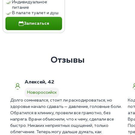
Индивидуальное
питание
В палате туалет и душ
Записаться
Отзывы
Алексей, 42
Новороссийск
Долго сомневался, стоит ли раскодироваться, но
Код
здоровье начало сдавать — давление, головные боли.
пот
Обратился в клинику, провели все грамотно, без
ата
напряга. Врачи объяснили, что к чему, сделали все
Вра
быстро. Никаких неприятных ощущений, только
Пос
облегчение. Теперь могу дальше думать, как
тре