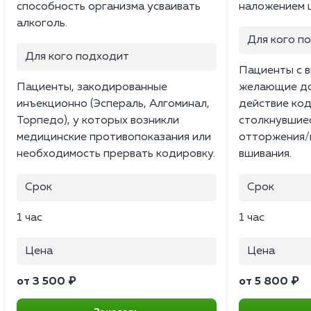
способность организма усваивать
наложением 
алкоголь.
Для кого п
Для кого подходит
Пациенты с в
Пациенты, закодированные
желающие до
инъекционно (Эспераль, Алгоминал,
действие код
Торпедо), у которых возникли
столкнувшиес
медицинские противопоказания или
отторжения/н
необходимость прервать кодировку.
вшивания.
Срок
Срок
1 час
1 час
Цена
Цена
от 3 500 ₽
от 5 800 ₽