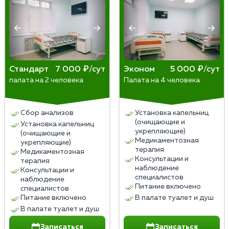
пациент должен дождаться, когда вещество
выйдет из организма естественным путем. Иногда,
впрочем, имплант изымают или назначают
диуретики, чтобы ускорить процесс. Пить сразу
после опасно — симптомы отравления хоть и будут
Стандарт
7 000 ₽/сут
Эконом
5 000 ₽/сут
слабее, но проявятся.
палата на 2 человека
Палата на 4 человека
В любом случае, даже после избавления от блока
стоит удержаться от спиртного, чтобы не ввергать
Сбор анализов
Установка капельниц
организм в стресс.
(очищающие и
Установка капельниц
укрепляющие)
(очищающие и
Медикаментозная
укрепляющие)
терапия
Медикаментозная
Консультации и
терапия
наблюдение
Консультации и
специалистов
наблюдение
Питание включено
специалистов
Питание включено
В палате туалет и душ
В палате туалет и душ
Записаться
Записаться