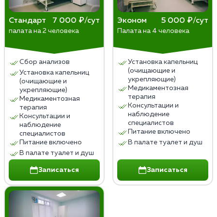
Стандарт
7 000 ₽/сут
Эконом
5 000 ₽/сут
палата на 2 человека
Палата на 4 человека
Сбор анализов
Установка капельниц
(очищающие и
Установка капельниц
укрепляющие)
(очищающие и
Медикаментозная
укрепляющие)
терапия
Медикаментозная
Консультации и
терапия
наблюдение
Консультации и
специалистов
наблюдение
Питание включено
специалистов
Питание включено
В палате туалет и душ
В палате туалет и душ
Записаться
Записаться