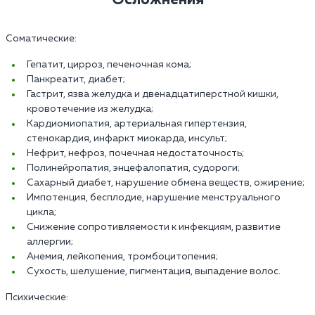
Соматические:
Гепатит, цирроз, печеночная кома;
Панкреатит, диабет;
Гастрит, язва желудка и двенадцатиперстной кишки,
кровотечение из желудка;
Кардиомиопатия, артериальная гипертензия,
стенокардия, инфаркт миокарда, инсульт;
Нефрит, нефроз, почечная недостаточность;
Полинейропатия, энцефалопатия, судороги;
Сахарный диабет, нарушение обмена веществ, ожирение;
Импотенция, бесплодие, нарушение менструального
цикла;
Снижение сопротивляемости к инфекциям, развитие
аллергии;
Анемия, лейкопения, тромбоцитопения;
Сухость, шелушение, пигментация, выпадение волос.
Психические: