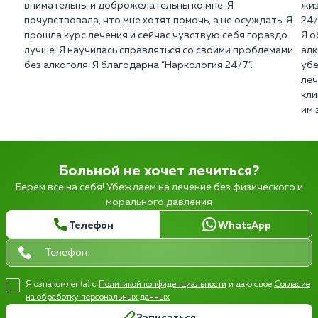
внимательны и доброжелательны ко мне. Я
жиз
почувствовала, что мне хотят помочь, а не осуждать. Я
24/
прошла курс лечения и сейчас чувствую себя гораздо
Я о
лучше. Я научилась справляться со своими проблемами
алк
без алкоголя. Я благодарна “Наркология 24/7”.
убе
леч
кли
им 
Больной не хочет лечиться?
Берем все на себя! Убеждаем на лечение без физического и
морального давления
Телефон
WhatsApp
Я ознакомлен(а) с
Политикой конфиденциальности
и даю свое
Согласие
на обработку персональных данных