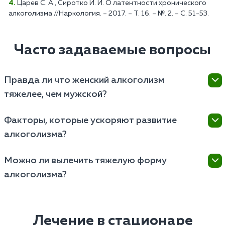
Царев С. А., Сиротко И. И. О латентности хронического
алкоголизма //Наркология. – 2017. – Т. 16. – №. 2. – С. 51-53.
Часто задаваемые вопросы
Правда ли что женский алкоголизм
тяжелее, чем мужской?
Женский алкоголизм может быть более тяжелым,
Факторы, которые ускоряют развитие
так как женский организм обычно более
алкоголизма?
чувствителен к алкоголю из-за различий в
метаболизме и физиологии. Это может привести к
Развитие алкоголизма ускоряют генетическая
быстрому развитию физической и психологической
Можно ли вылечить тяжелую форму
предрасположенность, ранний возраст начала
зависимости.
алкоголизма?
употребления алкоголя, наличие психологических
расстройств, социальное окружение с позитивной
Тяжелую форму алкоголизма можно лечить.
реакцией на алкоголь, стрессовые ситуации и
Эффективное лечение включает комплексную
доступность алкоголя.
терапию, медикаментозное лечение для снижения
Лечение в стационаре