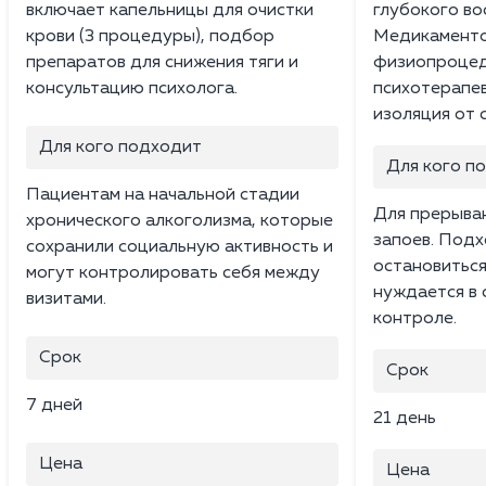
включает капельницы для очистки
глубокого во
крови (3 процедуры), подбор
Медикаменто
препаратов для снижения тяги и
физиопроцед
консультацию психолога.
психотерапев
изоляция от 
Для кого подходит
Для кого п
Пациентам на начальной стадии
Для прерыван
хронического алкоголизма, которые
запоев. Подх
сохранили социальную активность и
остановиться
могут контролировать себя между
нуждается в
визитами.
контроле.
Срок
Срок
7 дней
21 день
Цена
Цена