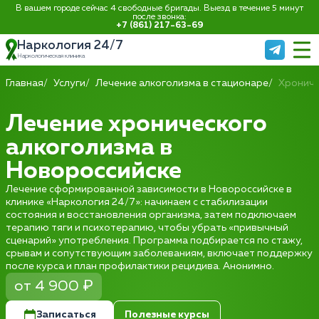
В вашем городе сейчас 4 свободные бригады. Выезд в течение 5 минут
после звонка:
+7 (861) 217-63-69
Наркология 24/7
Наркологическая клиника
Главная
Услуги
Лечение алкоголизма в стационаре
Хрониче
Лечение хронического
алкоголизма в
Новороссийске
Лечение сформированной зависимости в Новороссийске в
клинике «Наркология 24/7»: начинаем с стабилизации
состояния и восстановления организма, затем подключаем
терапию тяги и психотерапию, чтобы убрать «привычный
сценарий» употребления. Программа подбирается по стажу,
срывам и сопутствующим заболеваниям, включает поддержку
после курса и план профилактики рецидива. Анонимно.
от 4 900 ₽
Записаться
Полезные курсы