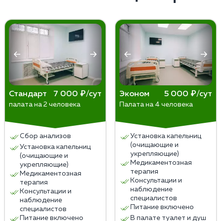
алкогольной зависимости и симптомов отмены,
психологическую поддержку, реабилитацию и
изменение образа жизни. Раннее обращение
специалистов увеличивает шансы на успешное
выздоровление.
Стандарт
7 000 ₽/сут
Эконом
5 000 ₽/сут
палата на 2 человека
Палата на 4 человека
Сбор анализов
Установка капельниц
(очищающие и
Установка капельниц
укрепляющие)
(очищающие и
Медикаментозная
укрепляющие)
терапия
Медикаментозная
Консультации и
терапия
наблюдение
Консультации и
специалистов
наблюдение
Питание включено
специалистов
Питание включено
В палате туалет и душ