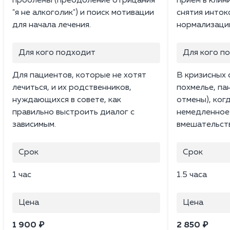
проблемы (преодоление отрицания
прием в клин
"я не алкоголик") и поиск мотивации
снятия инток
для начала лечения.
нормализации
Для кого подходит
Для кого п
Для пациентов, которые не хотят
В кризисных 
лечиться, и их родственников,
похмелье, па
нуждающихся в совете, как
отмены), ког
правильно выстроить диалог с
немедленное
зависимым.
вмешательст
Срок
Срок
1 час
1.5 часа
Цена
Цена
1 900 ₽
2 850 ₽