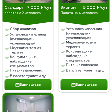
Стандарт
7 000 ₽/сут
Эконом
5 000 ₽/сут
палата на 2 человека
Палата на 4 человека
Сбор анализов
Установка капельниц
(очищающие и
Установка капельниц
укрепляющие)
(очищающие и
Медикаментозная
укрепляющие)
терапия
Медикаментозная
Консультации и
терапия
наблюдение
Консультации и
специалистов
наблюдение
Питание включено
специалистов
Питание включено
В палате туалет и душ
В палате туалет и душ
Записаться
Записаться