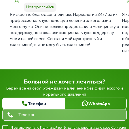
Новороссийск
Я искренне благодарна клинике Наркология 24/7 за их
Я х
профессиональную помощь в лечении алкоголизма
Нар
моего мужа. Они не только предоставили медицинскую
мое
поддержку, но и оказали эмоциональную поддержку
под
мне и нашей семье. Сегодня мой муж трезвый и
в б
счастливый, и я не могу быть счастливее!
реа
ник
Больной не хочет лечиться?
Берем все на себя! Убеждаем на лечение без физического и
морального давления
Телефон
WhatsApp
Я ознакомлен(а) с
Политикой конфиденциальности
и даю свое
Согласие