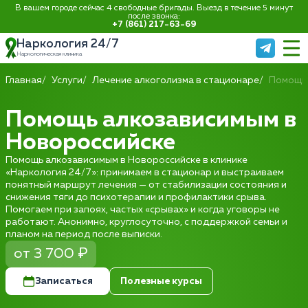
В вашем городе сейчас 4 свободные бригады. Выезд в течение 5 минут
после звонка:
+7 (861) 217-63-69
Наркология 24/7
Наркологическая клиника
Главная
Услуги
Лечение алкоголизма в стационаре
Помощь
Помощь алкозависимым в
Новороссийске
Помощь алкозависимым в Новороссийске в клинике
«Наркология 24/7»: принимаем в стационар и выстраиваем
понятный маршрут лечения — от стабилизации состояния и
снижения тяги до психотерапии и профилактики срыва.
Помогаем при запоях, частых «срывах» и когда уговоры не
работают. Анонимно, круглосуточно, с поддержкой семьи и
планом на период после выписки.
от 3 700 ₽
Записаться
Полезные курсы