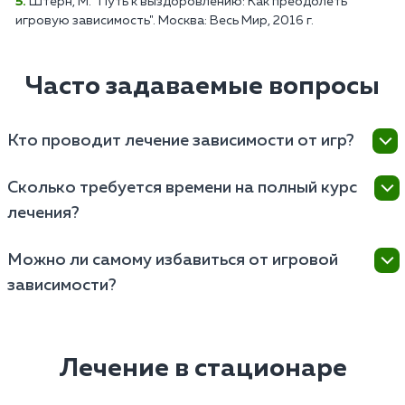
Штерн, М. "Путь к выздоровлению: Как преодолеть
игровую зависимость". Москва: Весь Мир, 2016 г.
Часто задаваемые вопросы
Кто проводит лечение зависимости от игр?
Лечат проводят наркологи и психотерапевты,
Сколько требуется времени на полный курс
имеющие опыт работы с различными формами
лечения?
поведенческих зависимостей.
Длительность полного курса лечения зависит от
Можно ли самому избавиться от игровой
индивидуальных особенностей пациента, но
зависимости?
обычно составляет от нескольких недель до
нескольких месяцев.
Самостоятельно избавиться от игромании
невозможно, поскольку это серьезное заболевание,
требующее профессионального медицинского
Лечение в стационаре
подхода и комплексного лечения.