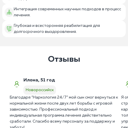
Интеграция современных научных подходов в процесс
лечения.
Глубокая и всесторонняя реабилитация для
долгосрочного выздоровления.
Отзывы
Илона, 51 год
Новороссийск
Благодаря “Наркология 24/7” мой сын смог вернуться к
Я о
нормальной жизни после двух лет борьбы с игровой
стр
зависимостью. Профессиональный подход и
кар
индивидуальная программа лечения действительно
тол
сработали. Спасибо всему персоналу за поддержку и
упр
заботу!
рек