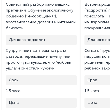
Совместный разбор накопившихся
Встреча роди
претензий. Обучение экологичному
(подростка) 
общению ("Я-сообщения"),
психолога. П
восстановление доверия и интимной
на "взрослый
близости.
прекращения 
Для кого подходит
Для кого п
Супруги или партнеры на грани
Семьи с "тру
развода, пережившие измену, или
нарушен конт
просто чувствующие, что "любовь
родитель тер
ушла" и они стали чужими.
ребенок закр
Срок
Срок
1.5 часа
1.5 часа
Цена
Цена