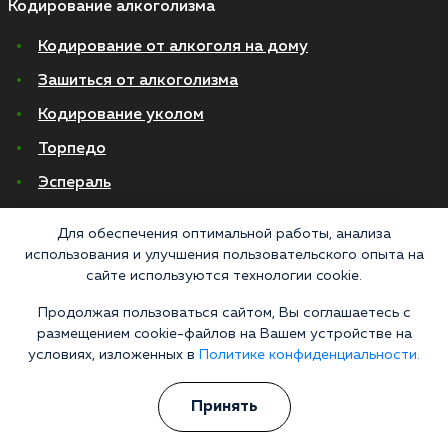
Кодирование алкоголизма
Кодирование от алкоголя на дому
Зашиться от алкоголизма
Кодирование уколом
Торпедо
Эспераль
Вивитрол
Для обеспечения оптимальной работы, анализа
Кодирование двойной блок
использования и улучшения пользовательского опыта на
сайте используются технологии cookie.
Вывод из запоя в стационаре
Продолжая пользоваться сайтом, Вы соглашаетесь с
Нарколог на дом
размещением cookie-файлов на Вашем устройстве на
условиях, изложенных в
Политике конфиденциальности.
Капельница от запоя на дому
Капельница от запоя в стационаре
Принять
Капельница от похмелья