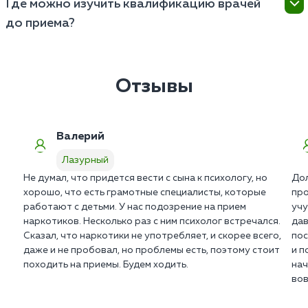
Где можно изучить квалификацию врачей
конфиденциально. Внешние запросы от ПНД или
до приема?
МВД отклоняются на основании федерального
закона о врачебной тайне.
Реальные отзывы о семейном психологе и копии
государственных лицензий размещены в профилях
врачей. Вся документация клиники в Лазурном
Отзывы
находится в открытом доступе на сайте.
Валерий
Лазурный
Не думал, что придется вести с сына к психологу, но
Дол
хорошо, что есть грамотные специалисты, которые
про
работают с детьми. У нас подозрение на прием
учу
наркотиков. Несколько раз с ним психолог встречался.
дав
Сказал, что наркотики не употребляет, и скорее всего,
пос
даже и не пробовал, но проблемы есть, поэтому стоит
и п
походить на приемы. Будем ходить.
нач
вов