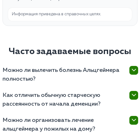
Информация приведена в справочных целях.
Часто задаваемые вопросы
Можно ли вылечить болезнь Альцгеймера
полностью?
Нет, на сегодняшний день заболевание считается
Как отличить обычную старческую
неизлечимым. Однако современная терапия
рассеянность от начала деменции?
способна значительно замедлить гибель нейронов,
сохранить способность к самообслуживанию и
Здоровый пожилой человек может забыть имя
улучшить качество жизни пациента на длительный
Можно ли организовать лечение
актера или куда положил очки, но вспомнит об этом
срок.
альцгеймера у пожилых на дому?
позже. При болезни Альцгеймера человек забывает
не детали, а сами события (например, что он
Да, основная поддерживающая терапия проходит в