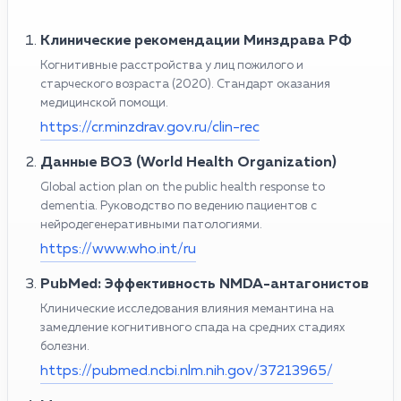
Клинические рекомендации Минздрава РФ
Когнитивные расстройства у лиц пожилого и
старческого возраста (2020). Стандарт оказания
медицинской помощи.
https://cr.minzdrav.gov.ru/clin-rec
Данные ВОЗ (World Health Organization)
Global action plan on the public health response to
dementia. Руководство по ведению пациентов с
нейродегенеративными патологиями.
https://www.who.int/ru
PubMed: Эффективность NMDA-антагонистов
Клинические исследования влияния мемантина на
замедление когнитивного спада на средних стадиях
болезни.
https://pubmed.ncbi.nlm.nih.gov/37213965/