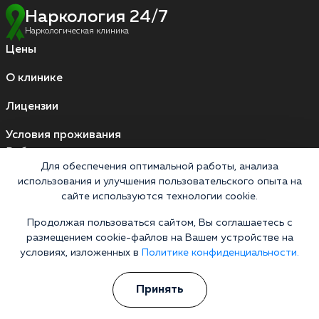
Наркология 24/7
Наркологическая клиника
Цены
О клинике
Лицензии
Условия проживания
Работаем по стандартам
Для обеспечения оптимальной работы, анализа
использования и улучшения пользовательского опыта на
сайте используются технологии cookie.
Версия для слабовидящих
Мы принимаем к оплате
Продолжая пользоваться сайтом, Вы соглашаетесь с
размещением cookie-файлов на Вашем устройстве на
Карты МИР
Наличные
условиях, изложенных в
Политике конфиденциальности.
Принять
Выездные бригады работают круглосуточно