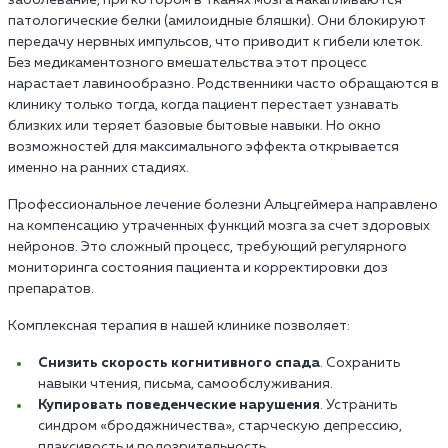
патологические белки (амилоидные бляшки). Они блокируют
передачу нервных импульсов, что приводит к гибели клеток.
Без медикаментозного вмешательства этот процесс
нарастает лавинообразно. Родственники часто обращаются в
клинику только тогда, когда пациент перестает узнавать
близких или теряет базовые бытовые навыки. Но окно
возможностей для максимального эффекта открывается
именно на ранних стадиях.
Профессиональное лечение болезни Альцгеймера направлено
на компенсацию утраченных функций мозга за счет здоровых
нейронов. Это сложный процесс, требующий регулярного
мониторинга состояния пациента и корректировки доз
препаратов.
Комплексная терапия в нашей клинике позволяет:
Снизить скорость когнитивного спада
. Сохранить
навыки чтения, письма, самообслуживания.
Купировать поведенческие нарушения
. Устранить
синдром «бродяжничества», старческую депрессию,
плаксивость и подозрительность.