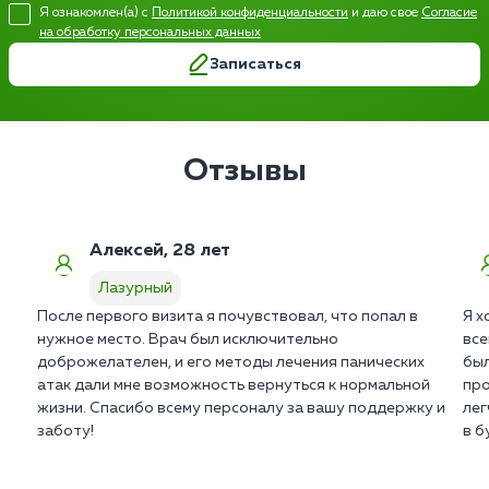
Я ознакомлен(а) с
Политикой конфиденциальности
и даю свое
Согласие
на обработку персональных данных
Записаться
Отзывы
Алексей, 28 лет
Лазурный
После первого визита я почувствовал, что попал в
Я х
нужное место. Врач был исключительно
все
доброжелателен, и его методы лечения панических
был
атак дали мне возможность вернуться к нормальной
про
жизни. Спасибо всему персоналу за вашу поддержку и
лег
заботу!
в б