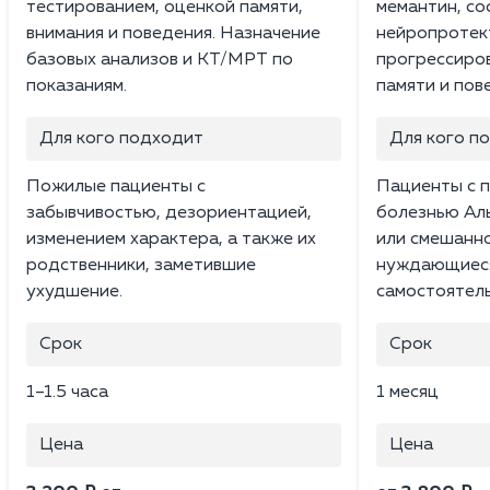
тестированием, оценкой памяти,
мемантин, со
внимания и поведения. Назначение
нейропротек
базовых анализов и КТ/МРТ по
прогрессиро
показаниям.
памяти и пов
Для кого подходит
Для кого п
Пожилые пациенты с
Пациенты с 
забывчивостью, дезориентацией,
болезнью Ал
изменением характера, а также их
или смешанн
родственники, заметившие
нуждающиеся
ухудшение.
самостоятель
Срок
Срок
1–1.5 часа
1 месяц
Цена
Цена