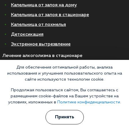
Капельница от запоя на дому
Капельница от запоя в стационаре
Капельница от похмелья
Детоксикация
Экстренное вытрезвление
Лечение алкоголизма в стационаре
На дому
Для обеспечения оптимальной работы, анализа
использования и улучшения пользовательского опыта на
В стационаре
сайте используются технологии cookie.
Амбулаторно
Продолжая пользоваться сайтом, Вы соглашаетесь с
размещением cookie-файлов на Вашем устройстве на
Хронический алкоголизм
условиях, изложенных в
Политике конфиденциальности.
Женский алкоголизм
Пивной алкоголизм
Принять